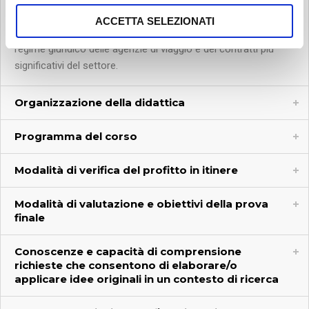
n
fonti che lo disciplinano, la regolazione regionale del mercato
ACCETTA SELEZIONATI
s
dei servizi turistici e, quindi, si considererà la disciplina del
e
regime giuridico delle agenzie di viaggio e dei contratti più
n
significativi del settore.
s
o
Organizzazione della didattica
Programma del corso
Modalità di verifica del profitto in itinere
Modalità di valutazione e obiettivi della prova
finale
Conoscenze e capacità di comprensione
richieste che consentono di elaborare/o
applicare idee originali in un contesto di ricerca