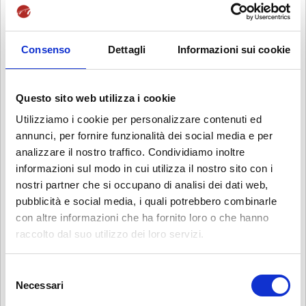
promuove una serie di attività volte al coinvolgimento degli
studenti dell’Istituto.
Consenso
Dettagli
Informazioni sui cookie
Convegni
nazionali ed internazionali;
Partecipazione a visite istituzionali in Italia ed all’estero;
Workshop professionali
ed incontri con il mondo del
Questo sito web utilizza i cookie
lavoro e dell’impresa;
Utilizziamo i cookie per personalizzare contenuti ed
Visite aziendali;
annunci, per fornire funzionalità dei social media e per
Laboratori professionalizzanti
;
analizzare il nostro traffico. Condividiamo inoltre
Esperienze all’estero;
informazioni sul modo in cui utilizza il nostro sito con i
Seminari sulla preparazione della tesi di laurea;
nostri partner che si occupano di analisi dei dati web,
Giornate di orientamento alle lauree magistrali.
pubblicità e social media, i quali potrebbero combinarle
con altre informazioni che ha fornito loro o che hanno
raccolto dal suo utilizzo dei loro servizi.
Orientamento in Uscita
S
Durante il periodo di studi si hanno numerose opportunità di
Necessari
e
entrare in contatto con il mondo del lavoro.
l