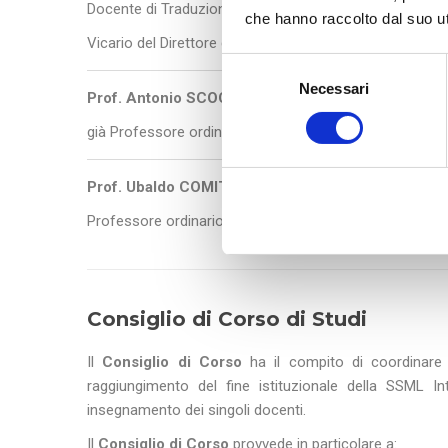
Docente di Traduzione Specialistica (L-LIN/12)
che hanno raccolto dal suo uti
Vicario del Direttore della SSML
S
Necessari
e
Prof. Antonio SCOCOZZA
l
già Professore ordinario di Lingua e Traduzione Spagno
e
z
i
Prof. Ubaldo COMITE
o
Professore ordinario di Economia Aziendale SECS-P/07 
n
e
d
e
Consiglio di Corso di Studi
l
c
Il
Consiglio di Corso
ha il compito di coordinare e
o
raggiungimento del fine istituzionale della SSML In
n
insegnamento dei singoli docenti.
s
Il
Consiglio di Corso
provvede in particolare a: