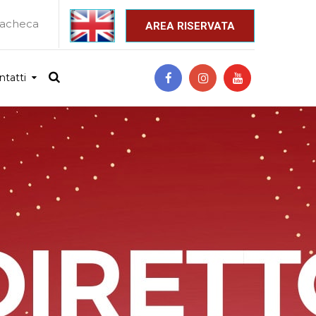
acheca
_
AREA RISERVATA
ntatti