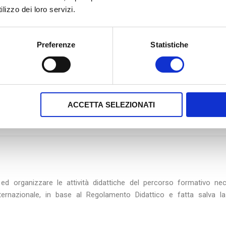
lizzo dei loro servizi.
Preferenze
Statistiche
la L-LIN/07 presso l’Università degli Studi di Salerno
ACCETTA SELEZIONATI
presso l’Università Giustino Fortunato
d organizzare le attività didattiche del percorso formativo nec
ternazionale, in base al Regolamento Didattico e fatta salva la 