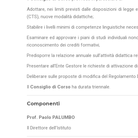
e
n
Adottare, nei limiti previsti dalle disposizioni di legg
s
(CTS), nuove modalità didattiche;
o
Stabilire i livelli minimi di competenze linguistiche neces
Esaminare ed approvare i piani di studi individuali nonch
riconoscimento dei crediti formativi;
Predisporre la relazione annuale sull’attività didattica re
Presentare all’Ente Gestore le richieste di attivazione d
Deliberare sulle proposte di modifica del Regolamento D
Il
Consiglio di Corso
ha durata triennale.
Componenti
Prof. Paolo PALUMBO
Il Direttore dell’Istituto