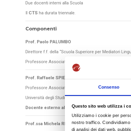
Due docenti interni alla Scuola
Il
CTS
ha durata triennale.
Componenti
Prof. Paolo PALUMBO
Direttore f.f. della “Scuola Superiore per Mediatori Lingu
Professore Associato (IUS/11) presso l’Università Giu
Prof. Raffaele SPIEZIA
Consenso
Professore Associato di Lingua e Traduzione Frances
Università degli Studi della Campania “Luigi Vanvitelli”
Questo sito web utilizza i c
Docente esterno alla Scuola
Utilizziamo i cookie per perso
nostro traffico. Condividiamo 
Prof.ssa Michela RENNA
di analisi dei dati web, pubbl