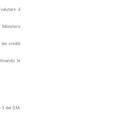
alutare il
 Ministero
dei crediti
ttivando le
 3 del D.M.