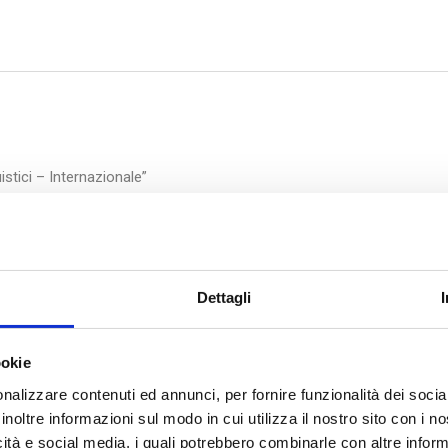
istici – Internazionale”
stino Fortunato
Dettagli
e L-LIN/04
ookie
nalizzare contenuti ed annunci, per fornire funzionalità dei socia
inoltre informazioni sul modo in cui utilizza il nostro sito con i 
icità e social media, i quali potrebbero combinarle con altre inform