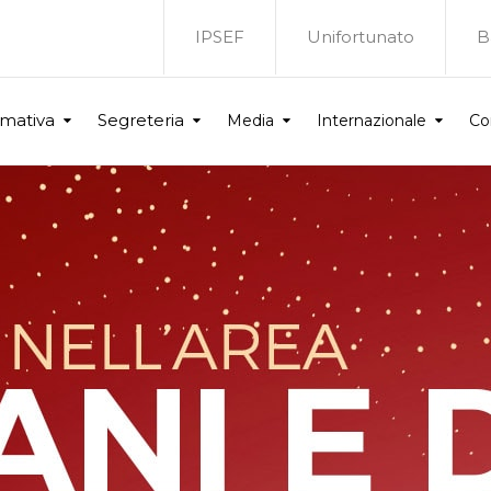
IPSEF
Unifortunato
B
rmativa
Segreteria
Media
Internazionale
Co