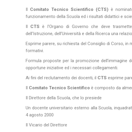
Il
Comitato Tecnico Scientifico (CTS)
è nominato
funzionamento della Scuola ed i risultati didattici e scien
Il
CTS
è l’Organo di Governo che deve trasmetter
dell’Istruzione, dell’Università e della Ricerca una relazi
Esprime parere, su richiesta del Consiglio di Corso, in 
formativi.
Formula proposte per la promozione dell’immagine dell
opportune iniziative ed i necessari collegamenti.
Ai fini del reclutamento dei docenti, il
CTS
esprime parere
Il
Comitato Tecnico Scientifico
è composto da almeno
Il Direttore della Scuola, che lo presiede
Un docente universitario esterno alla Scuola, inquadrato 
4 agosto 2000
Il Vicario del Direttore