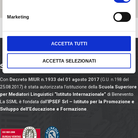
n
e
Marketing
d
e
l
c
ACCETTA TUTTI
o
n
ACCETTA SELEZIONATI
s
SSML Internazionale
e
n
Con
Decreto MIUR n.1933 del 01 agosto 2017
(G.U. n.198 del
s
25.08.2017) è stata autorizzata l’istituzione della
Scuola Superiore
o
per Mediatori Linguistici “Istituto Internazionale”
di Benevento.
La SSML è fondata dall’
IPSEF Srl – Istituto per la Promozione e
Sviluppo dell’Educazione e Formazione
.