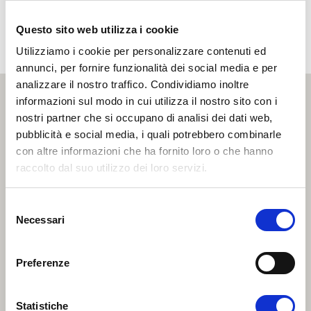
Il trasporto interno della città è garantito dai bus della società per
azioni
AMTS
.
Questo sito web utilizza i cookie
Utilizziamo i cookie per personalizzare contenuti ed
annunci, per fornire funzionalità dei social media e per
analizzare il nostro traffico. Condividiamo inoltre
informazioni sul modo in cui utilizza il nostro sito con i
nostri partner che si occupano di analisi dei dati web,
pubblicità e social media, i quali potrebbero combinarle
con altre informazioni che ha fornito loro o che hanno
raccolto dal suo utilizzo dei loro servizi.
S
Necessari
e
l
e
Preferenze
z
i
o
Statistiche