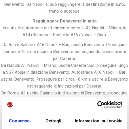
Benevento. Da Napoli si può raggiungere la destinazione in auto,
treno o autobus.
Raggiungere Benevento in auto
In auto, le autostrade di riferimento sono la A1 Napoli – Milano; la
A14 (Bologna – Bari) e la A16 (Napoli – Bari).
Da Bari e Salerno: A16 Napoli – Bari, uscita Benevento. Proseguire
per circa 10 km e uscire a Benevento est seguendo le indicazioni
per Caserta.
Da Napoli: A1 Napoli – Milano, uscita Caserta Sud; proseguire lungo
la SS7 Appia in direzione Benevento; Autostrada A16 Napoli – Bari,
uscita, Benevento. Proseguire per circa 10 km e uscire a Benevento
est seguendo le indicazioni per Caserta.
Da Roma: A1 uscita Caianello in direzione di Benevento; proseguire
lungo la SS372 Telesina uscita Benevento ovest. Proseguire sulla
superstrada all’uscita Benevento Libertà al km 255,00 della SS7
Appia in direzione Caserta.
Consenso
Dettagli
Informazioni sui cookie
Come muoversi