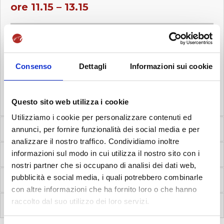
ore 11.15 – 13.15
Teoria e prassi della Traduzione
Consenso
Dettagli
Informazioni sui cookie
Prof.ssa Annalisa Pontis
Questo sito web utilizza i cookie
Utilizziamo i cookie per personalizzare contenuti ed
Orario Lezioni del
Martedì
annunci, per fornire funzionalità dei social media e per
analizzare il nostro traffico. Condividiamo inoltre
informazioni sul modo in cui utilizza il nostro sito con i
Orario Lezioni del
Mercoledì
nostri partner che si occupano di analisi dei dati web,
pubblicità e social media, i quali potrebbero combinarle
Orario Lezioni del
Giovedì
con altre informazioni che ha fornito loro o che hanno
raccolto dal suo utilizzo dei loro servizi.
Orario Lezioni del
Venerdì