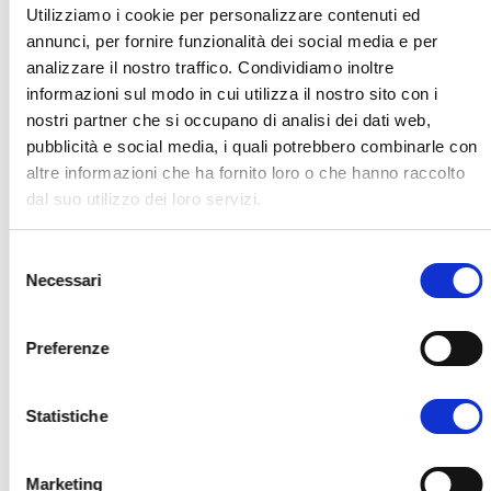
OPEN DAY 2026 - Dai forma al tuo futuro
Utilizziamo i cookie per personalizzare contenuti ed
annunci, per fornire funzionalità dei social media e per
analizzare il nostro traffico. Condividiamo inoltre
informazioni sul modo in cui utilizza il nostro sito con i
nostri partner che si occupano di analisi dei dati web,
Canale video
pubblicità e social media, i quali potrebbero combinarle con
altre informazioni che ha fornito loro o che hanno raccolto
dal suo utilizzo dei loro servizi.
S
Necessari
e
l
e
Preferenze
z
i
o
Statistiche
n
e
Marketing