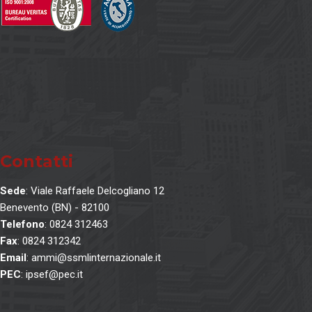
Contatti
Sede
: Viale Raffaele Delcogliano 12
Benevento (BN) - 82100
Telefono
: 0824 312463
Fax
: 0824 312342
Email
: ammi@ssmlinternazionale.it
PEC
: ipsef@pec.it