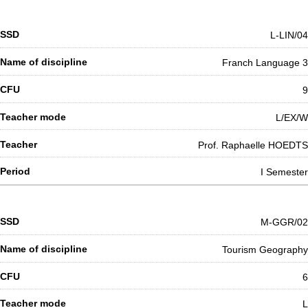
L-LIN/04
Franch Language 3
9
L/EX/W
Prof. Raphaelle HOEDTS
I Semester
M-GGR/02
Tourism Geography
6
L