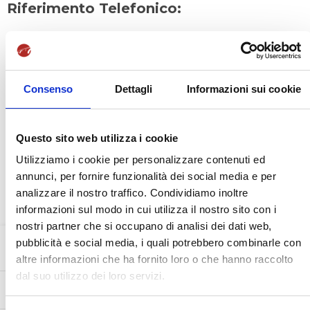
Riferimento Telefonico:
+39 0824 312463
Gli interessati o gli studenti possono inoltre interagire con la
SSML Internazionale anche attraverso mail o fax.
Consenso
Dettagli
Informazioni sui cookie
Riferimenti Email o Fax:
Questo sito web utilizza i cookie
info@ssmlinternazionale.it
Utilizziamo i cookie per personalizzare contenuti ed
segreteria@ssmlinternazionale.it
annunci, per fornire funzionalità dei social media e per
(fax) 0824 312342
analizzare il nostro traffico. Condividiamo inoltre
informazioni sul modo in cui utilizza il nostro sito con i
nostri partner che si occupano di analisi dei dati web,
pubblicità e social media, i quali potrebbero combinarle con
Orari d'apertura:
altre informazioni che ha fornito loro o che hanno raccolto
dal suo utilizzo dei loro servizi.
Lun-Ven (mattina)
9:00 - 13:30