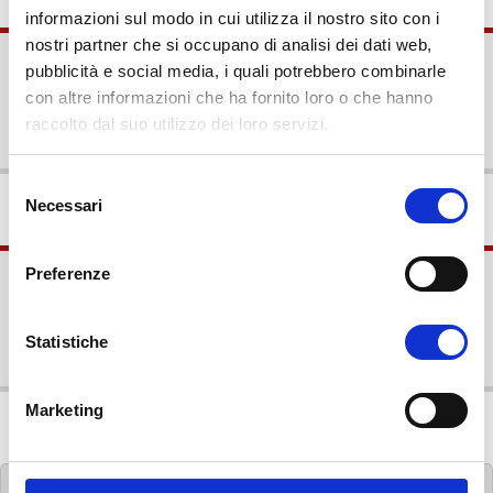
informazioni sul modo in cui utilizza il nostro sito con i
nostri partner che si occupano di analisi dei dati web,
Esami Sessione Autunnale
pubblicità e social media, i quali potrebbero combinarle
con altre informazioni che ha fornito loro o che hanno
dal 15 settembre all'11 ottobre 2025
raccolto dal suo utilizzo dei loro servizi.
S
Necessari
e
l
e
Preferenze
Esami Sessione Invernale
z
i
dal 27 gennaio al 15 febbraio 2025
o
Statistiche
n
e
Marketing
d
e
l