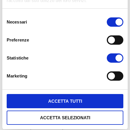
raccolto dal suo utilizzo dei loro servizi.
eventi legati al Premio
Strega, CittàSpettacolo, Benevento Longobarda, Universo
S
Teatro, BCT/Benevento, Cinema e Televisione – Festival
Necessari
e
nazionale del cinema e della televisione, SanniOpera Festival,
l
ecc). Una realtà che coniuga storia, tradizione, cultura,
e
eccellenze enogastronomiche ed innovazione con un sempre
Preferenze
z
maggiore appeal nazionale ed internazionale.
i
o
Statistiche
Benevento è il luogo ideale per chi intende svolgere la
vita
n
universitaria
in un ambiente di qualità – la
SSML
e
Internazionale garantisce professori di alto
Marketing
d
livello
accademico/professionale ed un
ideale rapporto
e
docente/studente di 1 a massimo 25
– senza sostenere un
l
eccessivo esborso economico.
c
ACCETTA TUTTI
o
La città offre infatti un elevato livello di servizi – abitativi,
n
sportivi, culturali, ricreativi e ristorativi – a costi contenuti (lo
ACCETTA SELEZIONATI
s
stesso affitto medio di una camera per studenti si aggira
e
intorno ai 150,00 euro al mese).