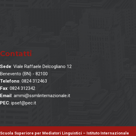
Contatti
Sede
: Viale Raffaele Delcogliano 12
Benevento (BN) - 82100
Telefono
: 0824 312463
Fax
: 0824 312342
Email
: ammi@ssmlinternazionale.it
PEC
: ipsef@pec.it
Scuola Superiore per Mediatori Linguistici – Istituto Internazionale