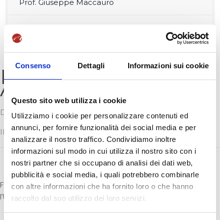
Prof. Giuseppe Maccauro
Prof.ssa Michela Renna
Consenso
Dettagli
Informazioni sui cookie
Prof.ssa Floriana
Aiezza
Questo sito web utilizza i cookie
DOCENTE DI STORIA DELLE RELAZIONI
Utilizziamo i cookie per personalizzare contenuti ed
annunci, per fornire funzionalità dei social media e per
INTERNAZIONALI
analizzare il nostro traffico. Condividiamo inoltre
informazioni sul modo in cui utilizza il nostro sito con i
nostri partner che si occupano di analisi dei dati web,
pubblicità e social media, i quali potrebbero combinarle
Floriana Aiezza è Cultrice della Materia per il settore IUS/19 presso
con altre informazioni che ha fornito loro o che hanno
l’Università Giustino Fortunato.
raccolto dal suo utilizzo dei loro servizi.