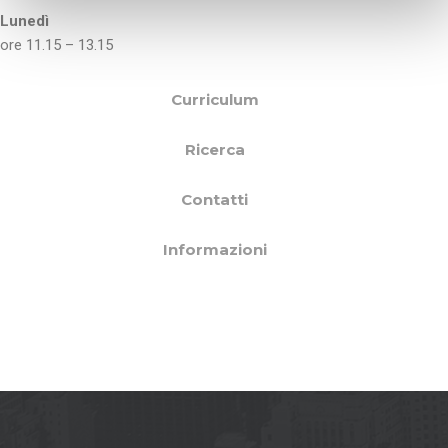
n
Lunedì
s
ore 11.15 – 13.15
o
Curriculum
Ricerca
Contatti
Informazioni