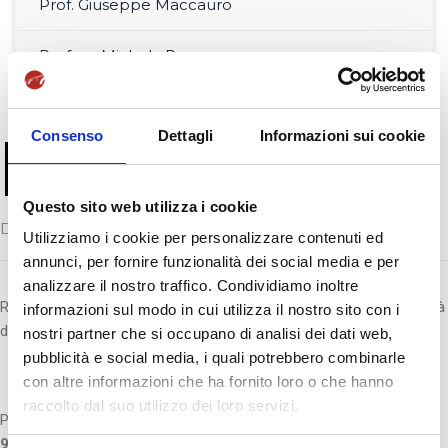
Prof. Giuseppe Maccauro
Prof.ssa Michela Renna
Consenso
Dettagli
Informazioni sui cookie
Prof.ssa Nicla
Mercurio
Questo sito web utilizza i cookie
Docente di Francese 3
Utilizziamo i cookie per personalizzare contenuti ed
annunci, per fornire funzionalità dei social media e per
analizzare il nostro traffico. Condividiamo inoltre
Ricercatore T.D. di Lingua e Traduzione Francese presso l’Università
informazioni sul modo in cui utilizza il nostro sito con i
degli Studi di Sassari
nostri partner che si occupano di analisi dei dati web,
pubblicità e social media, i quali potrebbero combinarle
con altre informazioni che ha fornito loro o che hanno
raccolto dal suo utilizzo dei loro servizi.
Per la SSML Internazionale è docente di
Francese 3 (L/ES/LAB –
9 CFU)