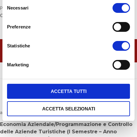
S
Necessari
Per la SSML Internazionale è docente di
Programmazione e
e
Controllo delle Aziende Turistiche (SECS-P/07 – 6 CFU).
l
e
Preferenze
z
i
o
Statistiche
Visita la pagina di Programmazione e Controllo
n
delle Aziende Turistiche
e
Marketing
d
e
l
c
ACCETTA TUTTI
Orario Lezioni
o
n
ACCETTA SELEZIONATI
s
a.a. 2019/2020
e
Economia Aziendale/
Programmazione e Controllo
n
delle Aziende Turistiche
(I Semestre – Anno
s