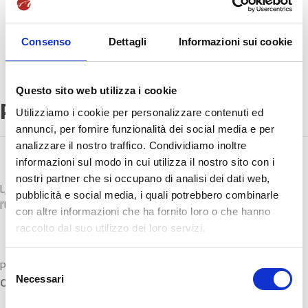
Prof. Giuseppe Maccauro
Prof.ssa Michela Renna
Consenso
Dettagli
Informazioni sui cookie
Questo sito web utilizza i cookie
Prof.ssa Ljubica Leone
Utilizziamo i cookie per personalizzare contenuti ed
annunci, per fornire funzionalità dei social media e per
analizzare il nostro traffico. Condividiamo inoltre
informazioni sul modo in cui utilizza il nostro sito con i
nostri partner che si occupano di analisi dei dati web,
Ljubica Leone è professore a contratto di Lingua Inglese presso
pubblicità e social media, i quali potrebbero combinarle
l’Università degli Studi di Salerno
con altre informazioni che ha fornito loro o che hanno
raccolto dal suo utilizzo dei loro servizi.
S
Per la SSML Internazionale è
docente di Inglese 1 (L-LIN/12 – 9
Necessari
e
CFU)
l