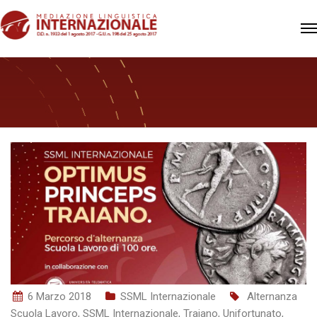
6 Marzo 2018
SSML Internazionale
Alternanza
Scuola Lavoro
,
SSML Internazionale
,
Traiano
,
Unifortunato
,