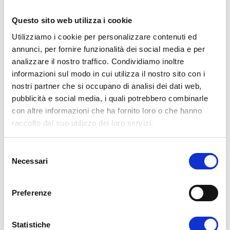
Questo sito web utilizza i cookie
Utilizziamo i cookie per personalizzare contenuti ed
annunci, per fornire funzionalità dei social media e per
analizzare il nostro traffico. Condividiamo inoltre
informazioni sul modo in cui utilizza il nostro sito con i
30 Gennaio 2018
SSML Internazionale
nostri partner che si occupano di analisi dei dati web,
Conferenza
,
Convegno
,
Evento
,
Imperatore Traiano
,
Paolo
pubblicità e social media, i quali potrebbero combinarle
Palumbo
,
SSML Internazionale
,
Traiano
,
Università Giustino
con altre informazioni che ha fornito loro o che hanno
Fortunato
by
admin
raccolto dal suo utilizzo dei loro servizi.
Il Prof. Palumbo al Convegno su
S
Traiano a Roma
Necessari
e
l
e
Preferenze
z
READ MORE
i
o
Statistiche