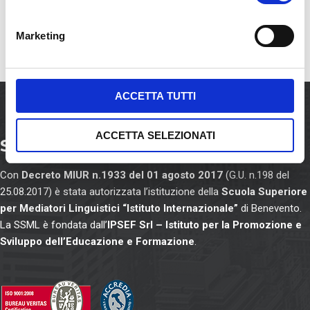
n
e
Marketing
d
e
l
c
ACCETTA TUTTI
o
n
ACCETTA SELEZIONATI
SSML Internazionale
s
e
Con
Decreto MIUR n.1933 del 01 agosto 2017
(G.U. n.198 del
n
25.08.2017) è stata autorizzata l’istituzione della
Scuola Superiore
s
per Mediatori Linguistici “Istituto Internazionale”
di Benevento.
o
La SSML è fondata dall’
IPSEF Srl – Istituto per la Promozione e
Sviluppo dell’Educazione e Formazione
.