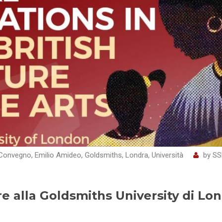
Convegno
,
Emilio Amideo
,
Goldsmiths
,
Londra
,
Università
by
SS
re alla Goldsmiths University di Lo