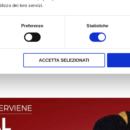
lizzo dei loro servizi.
Convegno
,
Integrazione
,
Internazionale
,
SSML Internazionale
b
Preferenze
Statistiche
atiche dell’Integrazione
ACCETTA SELEZIONATI