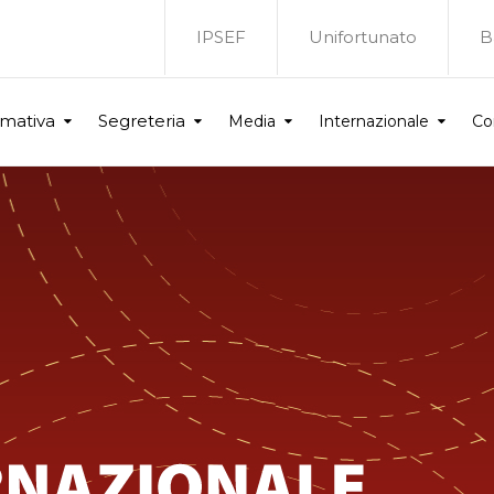
IPSEF
Unifortunato
B
rmativa
Segreteria
Media
Internazionale
Co