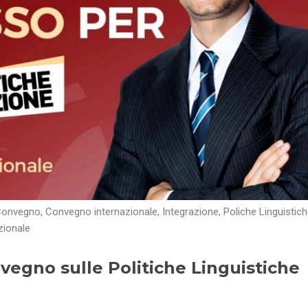
Convegno
,
Convegno internazionale
,
Integrazione
,
Poliche Linguistic
zionale
vegno sulle Politiche Linguistiche