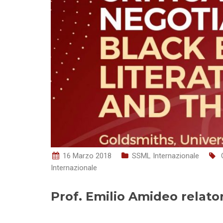
e
n
s
o
16 Marzo 2018
SSML Internazionale
Internazionale
Prof. Emilio Amideo relato