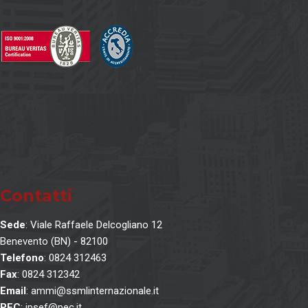
Contatti
Sede
: Viale Raffaele Delcogliano 12
Benevento (BN) - 82100
Telefono
: 0824 312463
Fax
: 0824 312342
Email
: ammi@ssmlinternazionale.it
PEC
: ipsef@pec.it