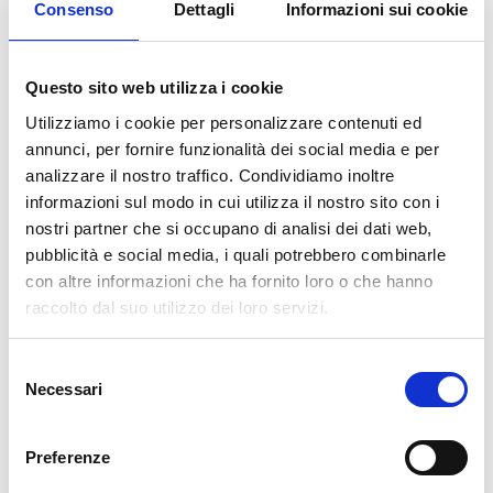
Consenso
Dettagli
Informazioni sui cookie
Questo sito web utilizza i cookie
Utilizziamo i cookie per personalizzare contenuti ed
annunci, per fornire funzionalità dei social media e per
6 Marzo 2018
SSML Internazionale
Alternanza
analizzare il nostro traffico. Condividiamo inoltre
Scuola Lavoro
,
SSML Internazionale
,
Traiano
,
Unifortunato
,
informazioni sul modo in cui utilizza il nostro sito con i
Università Giustino Fortunato
by
SSML Internazionale
nostri partner che si occupano di analisi dei dati web,
pubblicità e social media, i quali potrebbero combinarle
Optimus Princeps Traiano –
con altre informazioni che ha fornito loro o che hanno
raccolto dal suo utilizzo dei loro servizi.
Percorso d’alternanza scuola
lavoro
S
Necessari
e
Nell’ambito del progetto di ricerca “L’optimus princeps: diritto,
l
religione ed amministrazione all’ombra dell’Arco di Traiano”,
e
promosso dall’Università degli Studi “Giustino Fortunato” di
…
Preferenze
z