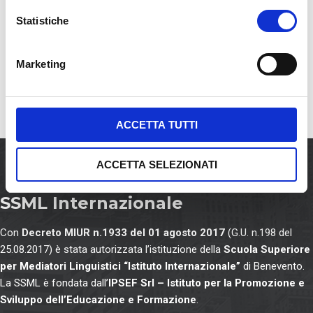
i
READ MORE
o
Statistiche
n
e
Marketing
d
e
l
c
ACCETTA TUTTI
o
n
ACCETTA SELEZIONATI
s
e
SSML Internazionale
n
s
Con
Decreto MIUR n.1933 del 01 agosto 2017
(G.U. n.198 del
o
25.08.2017) è stata autorizzata l’istituzione della
Scuola Superiore
per Mediatori Linguistici “Istituto Internazionale”
di Benevento.
La SSML è fondata dall’
IPSEF Srl – Istituto per la Promozione e
Sviluppo dell’Educazione e Formazione
.