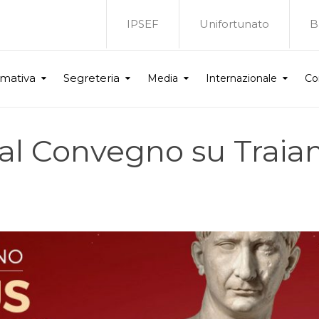
IPSEF
Unifortunato
B
rmativa
Segreteria
Media
Internazionale
Co
 al Convegno su Traia