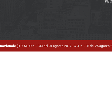
PE
ernazionale
(D.D. MIUR n. 1933 del 01 agosto 2017 - G.U. n. 198 del 25 agosto 