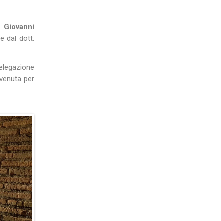
f.
Giovanni
e dal dott.
elegazione
ervenuta per