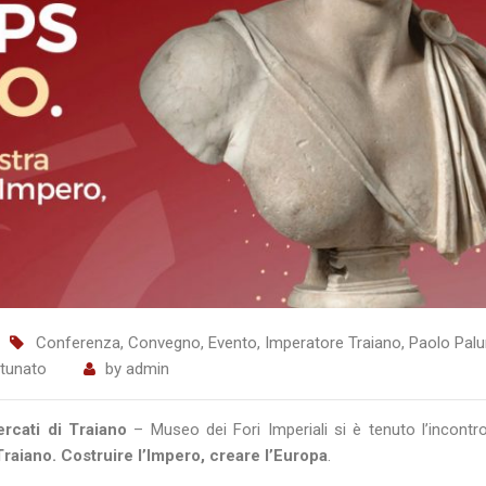
Conferenza
,
Convegno
,
Evento
,
Imperatore Traiano
,
Paolo Pal
rtunato
by
admin
rcati di Traiano
– Museo dei Fori Imperiali si è tenuto l’incontr
Traiano. Costruire l’Impero, creare l’Europa
.