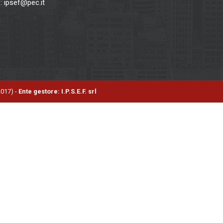
C
: ipsef@pec.it
2017) -
Ente gestore: I.P.S.E.F. srl