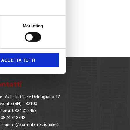
NEXT
O II DI
ASERTA
Marketing
ACCETTA TUTTI
ntatti
e
: Viale Raffaele Delcogliano 12
vento (BN) - 82100
efono
: 0824 312463
: 0824 312342
il
: ammi@ssmlinternazionale.it