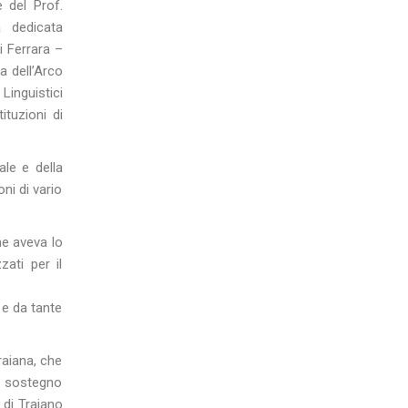
e del Prof.
a dedicata
i Ferrara –
a dell’Arco
inguistici
tituzioni di
ale
e della
oni di vario
he aveva lo
zati per il
 e da tante
Traiana, che
n sostegno
e di Traiano