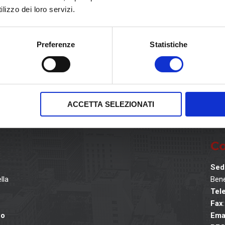
lizzo dei loro servizi.
CIA
ORIENTAMENTI 2017/2018: ISTITUTO FEDERIC
C
Preferenze
Statistiche
ACCETTA SELEZIONATI
Co
Sed
lla
Bene
Tel
Fax
po
Ema