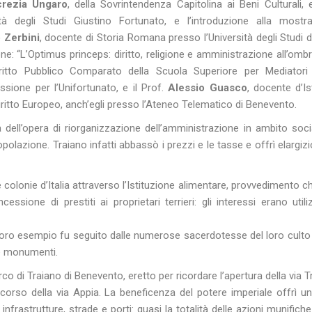
rezia Ungaro
, della Sovrintendenza Capitolina ai Beni Culturali, 
ità degli Studi Giustino Fortunato, e l’introduzione alla mostr
o Zerbini
, docente di Storia Romana presso l’Università degli Studi d
e: “L’Optimus princeps: diritto, religione e amministrazione all’ombr
ritto Pubblico Comparato della Scuola Superiore per Mediatori L
ssione per l’
Unifortunato
, e il Prof.
Alessio Guasco
, docente d’Is
ritto Europeo, anch’egli presso l’Ateneo Telematico di Benevento.
ell’opera di riorganizzazione dell’
amministrazione
in ambito
soci
opolazione. Traiano infatti abbassò i prezzi e le tasse e offrì elargizi
 colonie d’Italia attraverso l’Istituzione alimentare, provvedimento c
ssione di prestiti ai proprietari terrieri: gli interessi erano utiliz
 loro esempio fu seguito dalle numerose sacerdotesse del loro culto
 e monumenti.
rco di Traiano di Benevento, eretto per ricordare l’apertura della via 
corso della via Appia. La beneficenza del potere imperiale offrì u
 infrastrutture, strade e porti: quasi la totalità delle azioni munifich