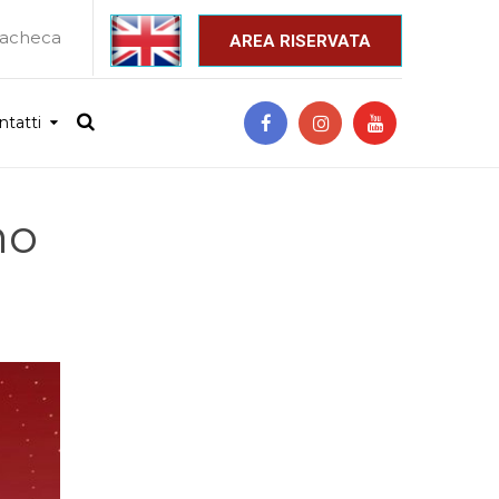
acheca
_
AREA RISERVATA
ntatti
no