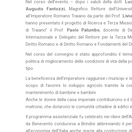
Nel corso dell’evento – dopo i saluti della dott.
Luc
Augusto Fantozzi
, Magnifico Rettore dell’Univers
all’Imperatore Romano Traiano da parte del Prof.
Livi
hanno presentato il progetto di Ricerca e Terza Mission
di Traiano” il Prof.
Paolo Palumbo
, docente di Di
Internazionale e Delegato del Rettore per la Terza Mi
Diritto Romano e di Diritto Romano e Fondamenti del Di
Nel corso del convegno è stato approfondito il tema d
politica di miglioramento delle condizioni di vita della p
tipo.
La beneficenza dell’
imperatore
raggiunse i municipi e le
scopo di favorire lo sviluppo agricolo tramite la conce
mantenimento di bambine e bambini.
Anche le donne della casa imperiale contribuirono e il
matrone, che dotarono le comunità cittadine di edifici
Il programma assistenziale fu celebrato nei rilievi dell’A
da Benevento conduceva a Brindisi abbreviando il per
all’
economia
dell’Italia anche grazie alla costruzione di