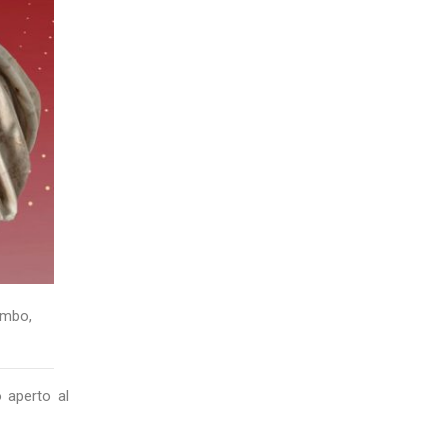
umbo
,
o aperto al