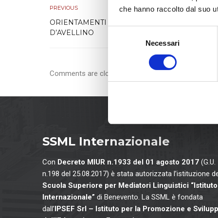
PREVIOUS
che hanno raccolto dal suo uti
ORIENTAMENTI 2017/2018: ISS DELLA PROVIN
S
D’AVELLINO
Necessari
e
l
e
Comments are closed.
z
i
o
n
e
d
SSML Internazionale
e
l
Con
Decreto MIUR n.1933 del 01 agosto 2017
(G.U.
c
n.198 del 25.08.2017) è stata autorizzata l’istituzione de
o
Scuola Superiore per Mediatori Linguistici “Istituto
n
Internazionale”
di Benevento. La SSML è fondata
s
dall’
IPSEF Srl – Istituto per la Promozione e Svilup