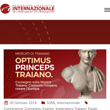
30 Gennaio 2018
SSML Internazionale
Conferenza
,
Convegno
,
Evento
,
Imperatore Traiano
,
Paolo