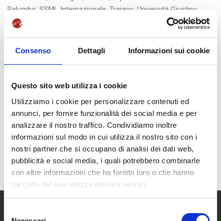
Palumbo
,
SSML Internazionale
,
Traiano
,
Università Giustino
Fortunato
by
admin
Il Prof. Palumbo al Convegno su
Consenso
Dettagli
Informazioni sui cookie
Traiano a Roma
Questo sito web utilizza i cookie
Utilizziamo i cookie per personalizzare contenuti ed
READ MORE
annunci, per fornire funzionalità dei social media e per
analizzare il nostro traffico. Condividiamo inoltre
informazioni sul modo in cui utilizza il nostro sito con i
nostri partner che si occupano di analisi dei dati web,
pubblicità e social media, i quali potrebbero combinarle
con altre informazioni che ha fornito loro o che hanno
raccolto dal suo utilizzo dei loro servizi.
S
Necessari