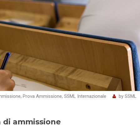
missione
,
Prova Ammissione
,
SSML Internazionale
by
SSML
a di ammissione