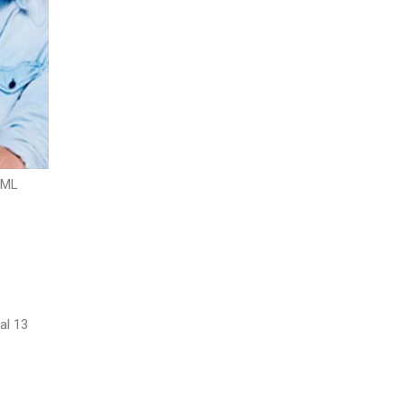
SML
al 13