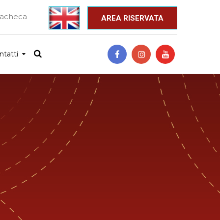
acheca
_
AREA RISERVATA
ntatti