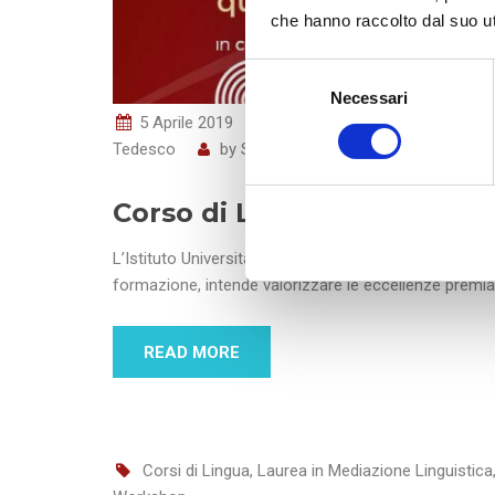
che hanno raccolto dal suo uti
S
Necessari
e
5 Aprile 2019
SSML Internazionale
Co
l
Tedesco
by
SSML Internazionale
e
z
i
Corso di Lingua Tedesca i
o
n
L’Istituto Universitario “Scuola Superiore per Mediator
e
formazione, intende valorizzare le eccellenze prem
d
e
READ MORE
l
c
o
n
s
Corsi di Lingua
,
Laurea in Mediazione Linguistica