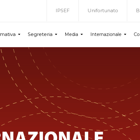
IPSEF
Unifortunato
B
rmativa
Segreteria
Media
Internazionale
Co