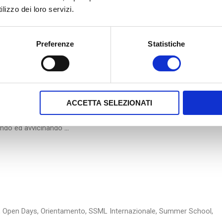
lizzo dei loro servizi.
Preferenze
Statistiche
rso Tedesco
,
Lingua Tedesca
,
Orientamento
,
SSML Internazionale
,
n convenzione con Goethe Institut
ACCETTA SELEZIONATI
i Linguistici – Internazionale”, nell’ambito delle attività di orientamen
iando ed avvicinando
…
,
Open Days
,
Orientamento
,
SSML Internazionale
,
Summer School
,