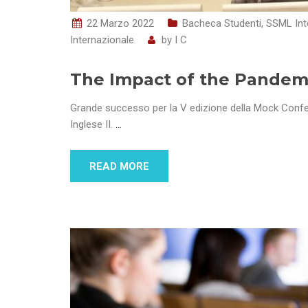
22 Marzo 2022
Bacheca Studenti
,
SSML Int
Internazionale
by
I C
The Impact of the Pandem
Grande successo per la V edizione della Mock Confer
Inglese II.
…
READ MORE