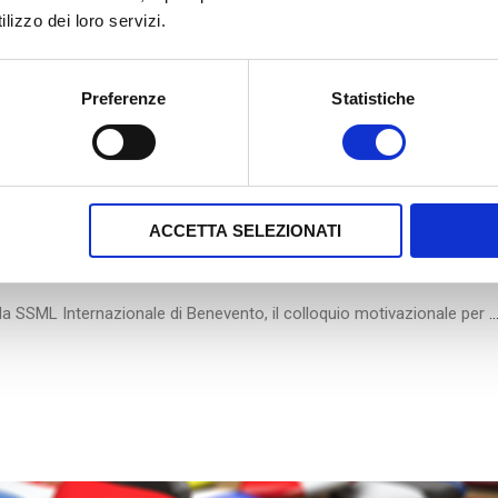
lizzo dei loro servizi.
Preferenze
Statistiche
rnazionale
by
admin
RIA PER IL BIP ERASMUS+ “THE
ACCETTA SELEZIONATI
ella SSML Internazionale di Benevento, il colloquio motivazionale per