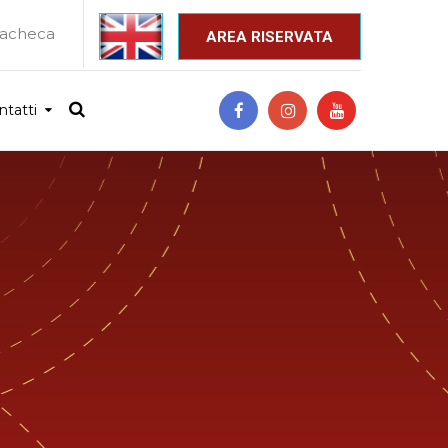
acheca
_
AREA RISERVATA
ntatti