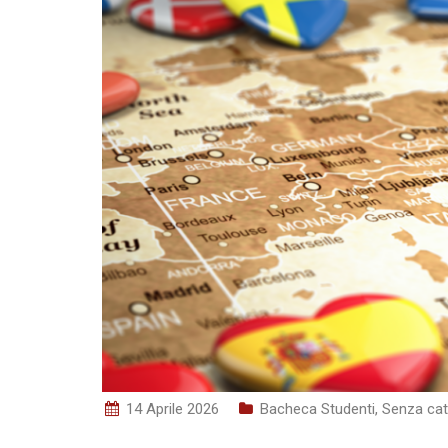
e
n
s
o
14 Aprile 2026
Bacheca Studenti
,
Senza cat