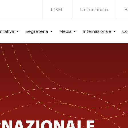
IPSEF
Unifortunato
B
rmativa
Segreteria
Media
Internazionale
Co