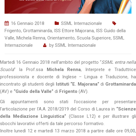
16 Gennaio 2018
SSML Internazionale
Frigento
,
Grottaminarda
,
ISS Ettore Majorana
,
ISS Guido della
Valle
,
Michela Renna
,
Orientamento
,
Scuola Superiore
,
SSML
Internazionale
by
SSML Internazionale
Martedì 16 Gennaio 2018 nell’ambito del progetto “
SSML entra nell
Scuola
” la Prof.ssa
Michela Renna
, Interprete e Traduttric
professionista e docente di Inglese – Lingua e Traduzione, ha
incontrato gli studenti degli
Istituti “E. Majorana”
di
Grottaminarda
(AV) e
“Guido della Valle”
di
Frigento
(AV).
Gli appuntamenti sono stati l’occasione per presentare
l’articolazione per l’A.A. 2018/2019 del Corso di Laurea in
“Scienze
della Mediazione Linguistica”
(Classe L12) e per illustrare gli
sbocchi lavorativi offerti da tale percorso formativo.
Inoltre lunedì 12 e martedì 13 marzo 2018 a partire dalle ore 09,00,