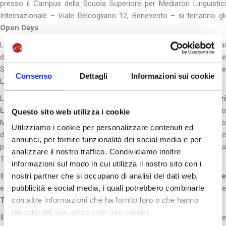
presso il Campus della Scuola Superiore per Mediatori Linguistici
Internazionale – Viale Delcogliano 12, Benevento – si terranno gli
Open Days
.
Le giornate vedranno proporre dei Workshop tematici attinenti ai
diversi indirizzi di studio:
Economico-Giuridico
e
Turistico
Seminari relativi all’importanza ed alle prospettive della Mediazione
Consenso
Dettagli
Informazioni sui cookie
Linguistica.
L’Istituto Universitario “
Scuola Superiore per Mediator
Linguistici – Istituto Internazionale
” (autorizzato con Decreto
Questo sito web utilizza i cookie
Ministeriale del 01.08.2017 – G.U. n. 198 del 25.08.2017) ha attivato
Utilizziamo i cookie per personalizzare contenuti ed
dall’A.A. 2017/2018 un Corso di Studi Superiori di durata triennale
annunci, per fornire funzionalità dei social media e per
per Mediatori Linguistici, equipollente a tutti gli effetti alla Laurea
analizzare il nostro traffico. Condividiamo inoltre
Triennale in “Scienze della Mediazione Linguistica”(Classe L12).
informazioni sul modo in cui utilizza il nostro sito con i
Il piano di studi prevede due lingue obbligatorie:
Inglese
e
Frances
nostri partner che si occupano di analisi dei dati web,
ed una terza lingua, come materia a scelta, tra
Spagnolo
pubblicità e social media, i quali potrebbero combinarle
Tedesco
.
con altre informazioni che ha fornito loro o che hanno
raccolto dal suo utilizzo dei loro servizi.
Il Corso è articolato in due distinti indirizzi: Economico-Giuridico e