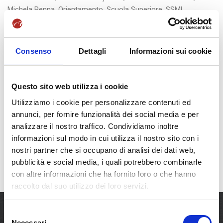
Michela Renna
,
Orientamento
,
Scuola Superiore
,
SSML
Internazionale
by
SSML Internazionale
OrientaMENTI 2017/2018: ISS
Consenso
Dettagli
Informazioni sui cookie
della Provincia d’Avellino
Questo sito web utilizza i cookie
Utilizziamo i cookie per personalizzare contenuti ed
READ MORE
annunci, per fornire funzionalità dei social media e per
analizzare il nostro traffico. Condividiamo inoltre
informazioni sul modo in cui utilizza il nostro sito con i
nostri partner che si occupano di analisi dei dati web,
pubblicità e social media, i quali potrebbero combinarle
con altre informazioni che ha fornito loro o che hanno
raccolto dal suo utilizzo dei loro servizi.
S
Necessari