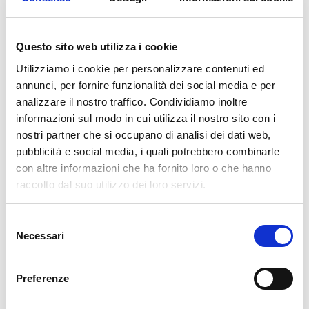
– regolarità amministrativa (Tasse di frequenza e Tassa
Regionale);
Questo sito web utilizza i cookie
– possesso della certificazione ISEE non superiore a € 35.000.
Utilizziamo i cookie per personalizzare contenuti ed
La procedura di richiesta può essere effettuata
annunci, per fornire funzionalità dei social media e per
esclusivamente
online
, attraverso l’apposita APP del
analizzare il nostro traffico. Condividiamo inoltre
Consorzio Unico Campania, con una procedura snella ed
informazioni sul modo in cui utilizza il nostro sito con i
agevole che consente il caricamento dei documenti richiesti
nostri partner che si occupano di analisi dei dati web,
sulla piattaforma
pubblicità e social media, i quali potrebbero combinarle
con altre informazioni che ha fornito loro o che hanno
raccolto dal suo utilizzo dei loro servizi.
SCARICA IL VADEMECUM
S
Necessari
e
l
e
PREVIOUS
NEXT
Preferenze
z
BANDO BORSE DI
MASTER CLASS:
i