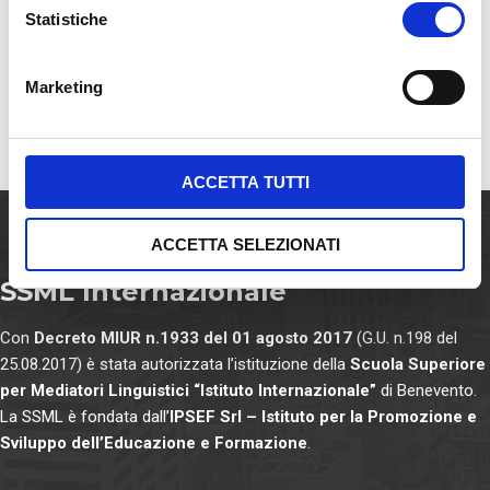
STUDIO ANNO
MULTILINGUALISM – A
o
Statistiche
ACCADEMICO 2023/2024
KEY FACTOR IN THE
n
GLOBAL JOB MARKET
e
Marketing
d
e
l
c
ACCETTA TUTTI
o
n
ACCETTA SELEZIONATI
s
e
SSML Internazionale
n
s
Con
Decreto MIUR n.1933 del 01 agosto 2017
(G.U. n.198 del
o
25.08.2017) è stata autorizzata l’istituzione della
Scuola Superiore
per Mediatori Linguistici “Istituto Internazionale”
di Benevento.
La SSML è fondata dall’
IPSEF Srl – Istituto per la Promozione e
Sviluppo dell’Educazione e Formazione
.