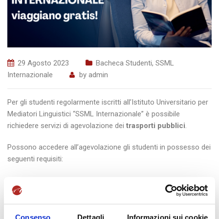
29 Agosto 2023
Bacheca Studenti
,
SSML
Internazionale
by
admin
Per gli studenti regolarmente iscritti all’Istituto Universitario per
Mediatori Linguistici “SSML Internazionale” è possibile
richiedere servizi di agevolazione dei
trasporti pubblici
.
Possono accedere all’agevolazione gli studenti in possesso dei
seguenti requisiti:
– residenza in Campania;
– età fino ai 26 anni compiuti;
Consenso
Dettagli
Informazioni sui cookie