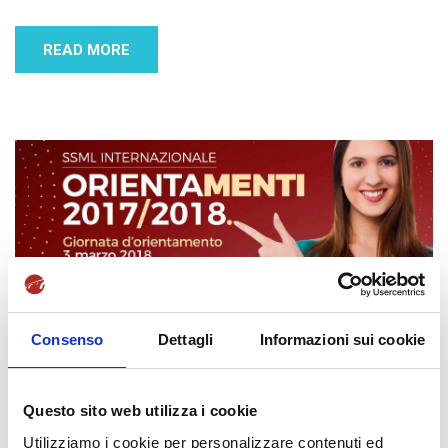
READ MORE
Consenso
Dettagli
Informazioni sui cookie
3 Marzo 2018
SSML Internazionale
Brindisi
,
Liceo Epifanio Ferdinando
,
Orientamento
,
Paolo Palumbo
,
SSML Internazionale
,
Unifortunato
by
SSML
Questo sito web utilizza i cookie
Internazionale
Utilizziamo i cookie per personalizzare contenuti ed