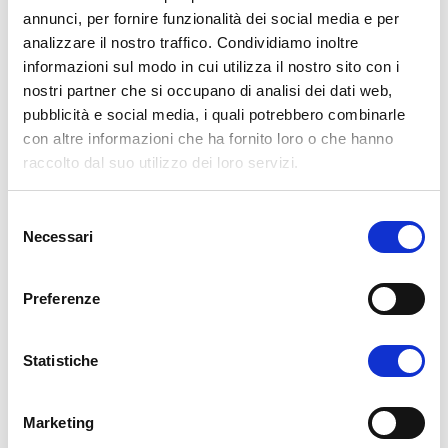
annunci, per fornire funzionalità dei social media e per
OrientaMENTI 2017/2018: Liceo
analizzare il nostro traffico. Condividiamo inoltre
Epifanio Ferdinando di Brindisi
informazioni sul modo in cui utilizza il nostro sito con i
nostri partner che si occupano di analisi dei dati web,
pubblicità e social media, i quali potrebbero combinarle
con altre informazioni che ha fornito loro o che hanno
READ MORE
raccolto dal suo utilizzo dei loro servizi.
S
Necessari
e
l
e
Preferenze
z
i
o
Statistiche
n
e
Marketing
d