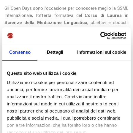
Gli Open Days sono l’occasione per conoscere meglio la SSML
Internazionale, l’offerta formativa del
Corso di
Laurea
in
Scienze della
Mediazione Linguistica
, obiettivi e sbocchi
professionali, i servizi, la struttura, il metodo di studio e di
frequenza e tutte le iniziative.
L’Istituto
Universitario
“Scuola Superiore per Mediatori
Consenso
Dettagli
Informazioni sui cookie
Linguistici – Istituto Internazionale” (autorizzato con Decreto
Ministeriale del 01.08.2017 – G.U. n. 198 del 25.08.2017) ha
attivato dall’A.A. 2017/2018 un Corso di Studi Superiori di durata
Questo sito web utilizza i cookie
triennale per Mediatori Linguistici, equipollente a tutti gli effetti
Utilizziamo i cookie per personalizzare contenuti ed
alla Laurea Triennale in “Scienze della Mediazione
annunci, per fornire funzionalità dei social media e per
Linguistica”(Classe L12).
analizzare il nostro traffico. Condividiamo inoltre
informazioni sul modo in cui utilizza il nostro sito con i
Il piano di studi prevede due lingue
nostri partner che si occupano di analisi dei dati web,
obbligatorie:
Inglese
e
Francese
ed una terza lingua, come
pubblicità e social media, i quali potrebbero combinarle
materia a scelta, tra
Spagnolo
e
Tedesco
.
con altre informazioni che ha fornito loro o che hanno
raccolto dal suo utilizzo dei loro servizi.
Il Corso è articolato in due distinti indirizzi:
Economico-