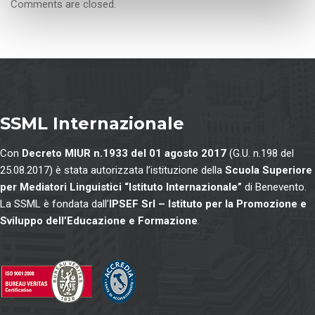
Comments are closed.
n
s
o
SSML Internazionale
Con
Decreto MIUR n.1933 del 01 agosto 2017
(G.U. n.198 del
25.08.2017) è stata autorizzata l’istituzione della
Scuola Superiore
per Mediatori Linguistici “Istituto Internazionale”
di Benevento.
La SSML è fondata dall’
IPSEF Srl – Istituto per la Promozione e
Sviluppo dell’Educazione e Formazione
.