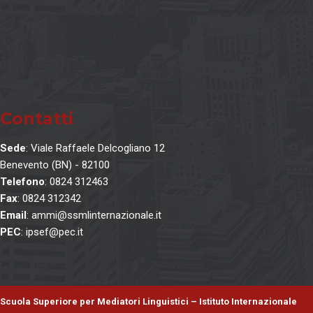
Contatti
Sede
: Viale Raffaele Delcogliano 12
Benevento (BN) - 82100
Telefono
: 0824 312463
Fax
: 0824 312342
Email
: ammi@ssmlinternazionale.it
PEC
: ipsef@pec.it
Scuola Superiore per Mediatori Linguistici – Istituto Internazionale