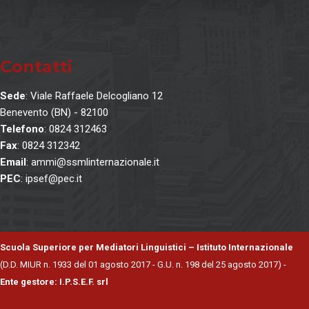
o
Contatti
Sede
: Viale Raffaele Delcogliano 12
Benevento (BN) - 82100
Telefono
: 0824 312463
Fax
: 0824 312342
Email
: ammi@ssmlinternazionale.it
PEC
: ipsef@pec.it
Scuola Superiore per Mediatori Linguistici – Istituto Internazionale
(D.D. MIUR n. 1933 del 01 agosto 2017 - G.U. n. 198 del 25 agosto 2017) -
Ente gestore: I.P.S.E.F. srl