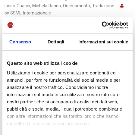
Liceo Guacci
,
Michela Renna
,
Orientamento
,
Traduzione
by
SSML Internazionale
Progetto Interpretariato e
Traduzione con il Liceo Guacci
Consenso
Dettagli
Informazioni sui cookie
Venerdì 23 marzo 2018 a partire dalle ore 08.30 prenderà il via il
“Laboratorio di Interpretariato/Traduzione” della SSML
Questo sito web utilizza i cookie
Internazionale di
…
Utilizziamo i cookie per personalizzare contenuti ed
annunci, per fornire funzionalità dei social media e per
READ MORE
analizzare il nostro traffico. Condividiamo inoltre
informazioni sul modo in cui utilizza il nostro sito con i
nostri partner che si occupano di analisi dei dati web,
pubblicità e social media, i quali potrebbero combinarle
con altre informazioni che ha fornito loro o che hanno
raccolto dal suo utilizzo dei loro servizi.