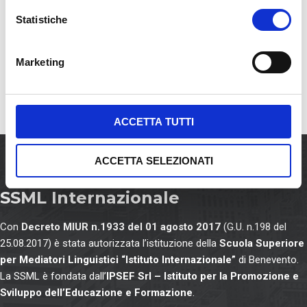
i
GOLDSMITHS
E TERRITORIO: BEST
o
Statistiche
UNIVERSITY DI LONDRA
PRACTICES”
n
e
Marketing
d
Comments are closed.
e
l
c
ACCETTA TUTTI
o
n
ACCETTA SELEZIONATI
s
e
SSML Internazionale
n
s
Con
Decreto MIUR n.1933 del 01 agosto 2017
(G.U. n.198 del
o
25.08.2017) è stata autorizzata l’istituzione della
Scuola Superiore
per Mediatori Linguistici “Istituto Internazionale”
di Benevento.
La SSML è fondata dall’
IPSEF Srl – Istituto per la Promozione e
Sviluppo dell’Educazione e Formazione
.