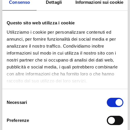
Consenso
Dettagli
Informazioni sui cookie
altamente professionalizzati focalizzati sulla Lingua Inglese e
sulle tecniche di Interpretariato e di Traduzione.
Questo sito web utilizza i cookie
Le attività didattiche si svolgeranno nel Laboratorio Linguistico
Utilizziamo i cookie per personalizzare contenuti ed
della SSML e saranno coordinate dalla
Prof.ssa Michela
annunci, per fornire funzionalità dei social media e per
Renna
, Interprete e Traduttrice professionista e docente di
analizzare il nostro traffico. Condividiamo inoltre
Teoria della traduzione
e di
Lingua Inglese
presso la Scuola
informazioni sul modo in cui utilizza il nostro sito con i
Superiore per Mediatori Linguistici – Internazionale.
nostri partner che si occupano di analisi dei dati web,
Il “Laboratorio di Interpretariato/Traduzione” rientra nell’ambito
pubblicità e social media, i quali potrebbero combinarle
del progetto “SSML OrientaMENTI” volto a favorire
con altre informazioni che ha fornito loro o che hanno
l’avvicinamento degli studenti delle ultime classi delle scuole
raccolto dal suo utilizzo dei loro servizi.
secondarie superiori al percorso universitario di
Scienze della
Mediazione Linguistica
.
S
Necessari
e
l
PREVIOUS
NEXT
e
Preferenze
PROF. EMILIO AMIDEO
GRANDE SUCCESSO PER
z
RELATORE ALLA
“TRADUZIONE, IMPRESE