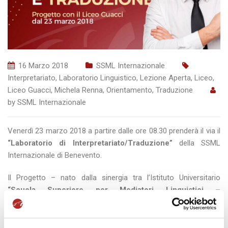
16 Marzo 2018
SSML Internazionale
Interpretariato
,
Laboratorio Linguistico
,
Lezione Aperta
,
Liceo
,
Liceo Guacci
,
Michela Renna
,
Orientamento
,
Traduzione
by
SSML Internazionale
Venerdì 23 marzo 2018 a partire dalle ore 08.30 prenderà il via il
“Laboratorio di Interpretariato/Traduzione”
della SSML
Internazionale di Benevento.
Il Progetto – nato dalla sinergia tra l’Istituto Universitario
“Scuola Superiore per Mediatori Linguistici –
Internazionale”
ed il
Liceo Statale “G. Guacci”
di Benevento
– vedrà impegnati tutti gli studenti delle V classi del Liceo
Linguistico beneventano in una serie di incontri formativi