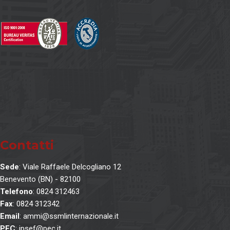
Contatti
Sede
: Viale Raffaele Delcogliano 12
Benevento (BN) - 82100
Telefono
: 0824 312463
Fax
: 0824 312342
Email
: ammi@ssmlinternazionale.it
PEC
: ipsef@pec.it