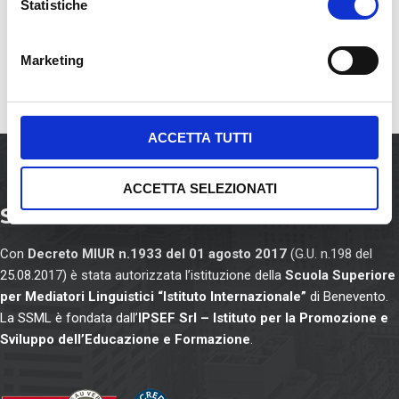
o
Statistiche
n
e
Marketing
d
e
l
c
ACCETTA TUTTI
o
n
ACCETTA SELEZIONATI
s
SSML Internazionale
e
n
Con
Decreto MIUR n.1933 del 01 agosto 2017
(G.U. n.198 del
s
25.08.2017) è stata autorizzata l’istituzione della
Scuola Superiore
o
per Mediatori Linguistici “Istituto Internazionale”
di Benevento.
La SSML è fondata dall’
IPSEF Srl – Istituto per la Promozione e
Sviluppo dell’Educazione e Formazione
.