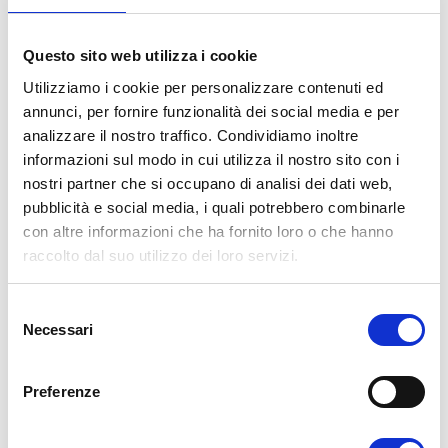
Questo sito web utilizza i cookie
Utilizziamo i cookie per personalizzare contenuti ed
annunci, per fornire funzionalità dei social media e per
analizzare il nostro traffico. Condividiamo inoltre
29 Luglio 2018
Placement
,
SSML Internazionale
informazioni sul modo in cui utilizza il nostro sito con i
Bando di Concorso
,
Francese
,
Inglese
,
Mediatore Culturale
,
nostri partner che si occupano di analisi dei dati web,
Mediatore Linguistico
,
Mediazione Linguistica
,
Ministero
pubblicità e social media, i quali potrebbero combinarle
Giustizia
,
Spagnolo
,
Tedesco
by
SSML Internazionale
con altre informazioni che ha fornito loro o che hanno
raccolto dal suo utilizzo dei loro servizi.
Concorso al Ministero: Richiesti
Inglese, Francese, Tedesco e
S
Necessari
e
Spagnolo
l
e
Preferenze
z
READ MORE
i