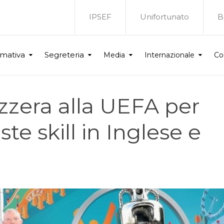
IPSEF
Unifortunato
B
rmativa
Segreteria
Media
Internazionale
Co
izzera alla UEFA per
te skill in Inglese e