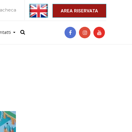
acheca
_
AREA RISERVATA
ntatti