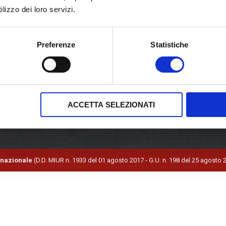
lizzo dei loro servizi.
Sed
lla
Bene
Tel
Preferenze
Statistiche
Fax
po
Ema
PE
ACCETTA SELEZIONATI
ernazionale
(D.D. MIUR n. 1933 del 01 agosto 2017 - G.U. n. 198 del 25 agosto 