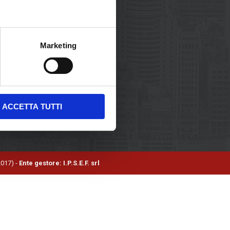
e
: Viale Raffaele Delcogliano 12
vento (BN) - 82100
efono
: 0824 312463
Marketing
: 0824 312342
il
: ammi@ssmlinternazionale.it
C
: ipsef@pec.it
ACCETTA TUTTI
2017) -
Ente gestore: I.P.S.E.F. srl