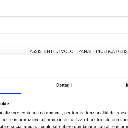
ASSISTENTI DI VOLO, RYANAIR RICERCA PER
GLESE
CON OTTIMA CONOSCENZA DELL’I
Dettagli
ookie
nalizzare contenuti ed annunci, per fornire funzionalità dei socia
inoltre informazioni sul modo in cui utilizza il nostro sito con i 
Co
icità e social media, i quali potrebbero combinarle con altre inform