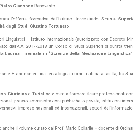
Pietro Giannone
Benevento.
ata l’offerta formativa dell’Istituto Universitario
Scuola Superi
ità degli Studi Giustino Fortunato
.
ori Linguistici – Istituto Internazionale (autorizzato con Decreto Min
vato dall’A.A. 2017/2018 un Corso di Studi Superiori di durata trie
lla
Laurea Triennale in “Scienze della Mediazione Linguistica
ese
e
Francese
ed una terza lingua, come materia a scelta, tra
Spa
co-Giuridico
e
Turistico
e mira a formare figure professionali con
onali presso amministrazioni pubbliche o private, istituzioni intern
overnativi, imprese nazionali ed internazionali, settori dell’informazi
o anche il volume curato dal Prof. Mario Collarile – docente di Ordi