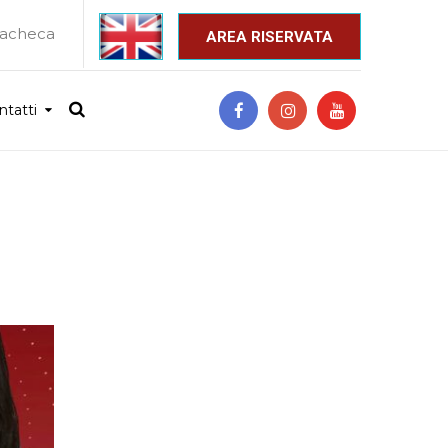
acheca
_
AREA RISERVATA
ntatti