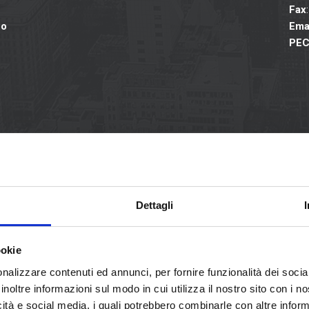
Fax
po
Ema
PE
ernazionale
(D.D. MIUR n. 1933 del 01 agosto 2017 - G.U. n. 198 del 25 agosto 
Dettagli
ookie
nalizzare contenuti ed annunci, per fornire funzionalità dei socia
inoltre informazioni sul modo in cui utilizza il nostro sito con i 
icità e social media, i quali potrebbero combinarle con altre inform