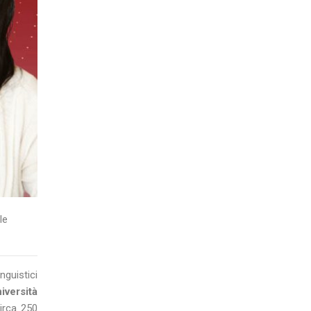
le
nguistici
iversità
irca 250