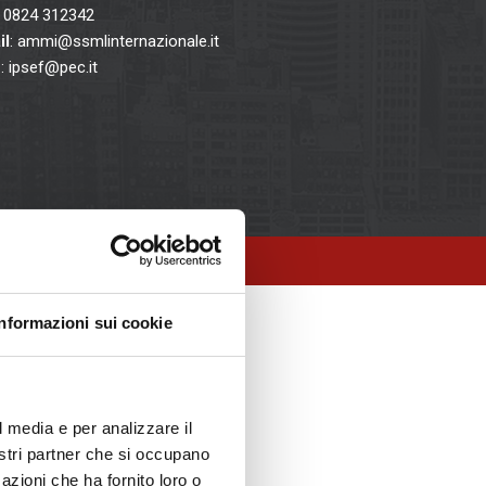
: 0824 312342
il
: ammi@ssmlinternazionale.it
C
: ipsef@pec.it
2017) -
Ente gestore: I.P.S.E.F. srl
Informazioni sui cookie
l media e per analizzare il
nostri partner che si occupano
azioni che ha fornito loro o