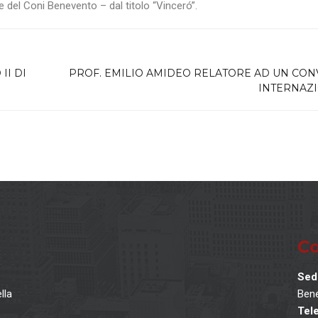
e del Coni Benevento – dal titolo “Vinceró”.
II DI
PROF. EMILIO AMIDEO RELATORE AD UN CO
INTERNAZ
Co
Sed
lla
Bene
Tel