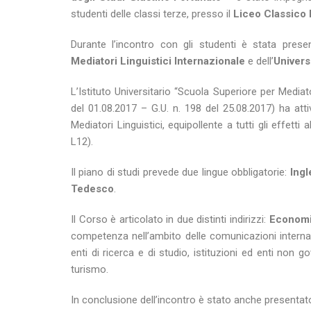
studenti delle classi terze, presso il
Liceo Classico 
Durante l’incontro con gli studenti è stata present
Mediatori Linguistici Internazionale
e dell’
Univers
L’Istituto Universitario “Scuola Superiore per Mediat
del 01.08.2017 – G.U. n. 198 del 25.08.2017) ha atti
Mediatori Linguistici, equipollente a tutti gli effetti a
L12).
Il piano di studi prevede due lingue obbligatorie:
Ingl
Tedesco
.
Il Corso è articolato in due distinti indirizzi:
Economi
competenza nell’ambito delle comunicazioni internazi
enti di ricerca e di studio, istituzioni ed enti non g
turismo.
In conclusione dell’incontro è stato anche presentat