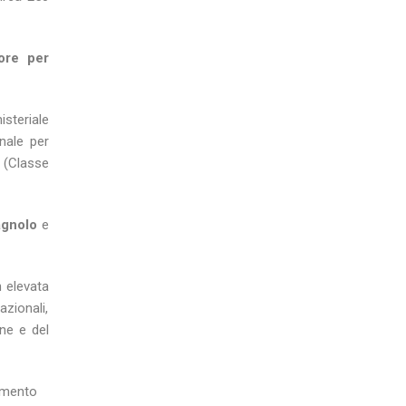
ore per
isteriale
nnale per
”
(Classe
gnolo
e
 elevata
azionali,
one e del
namento