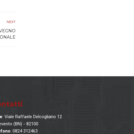
NEXT
NVEGNO
IONALE
ntatti
e
: Viale Raffaele Delcogliano 12
vento (BN) - 82100
efono
: 0824 312463