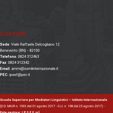
Contatti
Sede
: Viale Raffaele Delcogliano 12
Benevento (BN) - 82100
Telefono
: 0824 312463
Fax
: 0824 312342
Email
: ammi@ssmlinternazionale.it
PEC
: ipsef@pec.it
Scuola Superiore per Mediatori Linguistici – Istituto Internazionale
(D.D. MIUR n. 1933 del 01 agosto 2017 - G.U. n. 198 del 25 agosto 2017) -
Ente gestore: I.P.S.E.F. srl