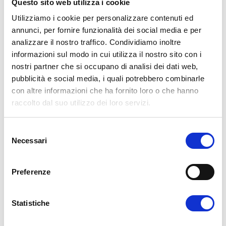
Questo sito web utilizza i cookie
Utilizziamo i cookie per personalizzare contenuti ed
annunci, per fornire funzionalità dei social media e per
analizzare il nostro traffico. Condividiamo inoltre
informazioni sul modo in cui utilizza il nostro sito con i
nostri partner che si occupano di analisi dei dati web,
pubblicità e social media, i quali potrebbero combinarle
con altre informazioni che ha fornito loro o che hanno
raccolto dal suo utilizzo dei loro servizi.
S
Necessari
e
l
e
Preferenze
z
i
o
Statistiche
n