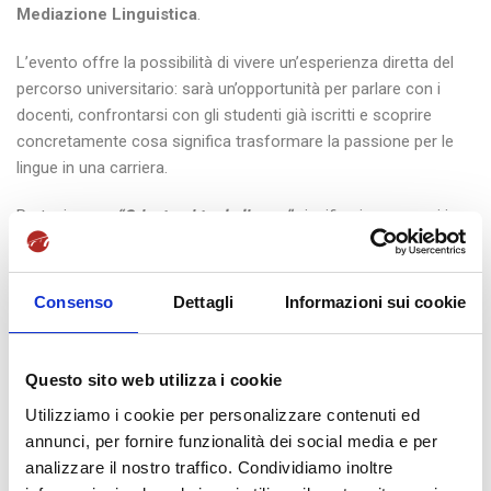
Mediazione Linguistica
.
L’evento offre la possibilità di vivere un’esperienza diretta del
percorso universitario: sarà un’opportunità per parlare con i
docenti, confrontarsi con gli studenti già iscritti e scoprire
concretamente cosa significa trasformare la passione per le
lingue in una carriera.
Partecipare a
“Orientarsi tra le lingue”
significa immergersi in
un ambiente dinamico e stimolante, dove teoria e pratica si
incontrano. Gli studenti avranno l’occasione di capire come il
corso unisca lo studio delle lingue a competenze professionali
Consenso
Dettagli
Informazioni sui cookie
spendibili nel mondo del lavoro, con stage e tirocini che
preparano fin da subito a esperienze concrete.
Questo sito web utilizza i cookie
Chi parteciperà all’evento potrà accedere a
borse di studio
Utilizziamo i cookie per personalizzare contenuti ed
dedicate ai nuovi iscritti
, un incentivo concreto per iniziare il
annunci, per fornire funzionalità dei social media e per
proprio percorso universitario con un vantaggio reale.
analizzare il nostro traffico. Condividiamo inoltre