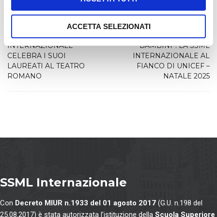
o
PREVIOUS
NEXT
n
GRADUATION DAY 2025:
“LA SOLIDARIETÀ È
ACCETTA SELEZIONATI
s
LA SSML
NEGLI OCCHI DEI
e
INTERNAZIONALE
BAMBINI”: LA SSML
n
CELEBRA I SUOI
INTERNAZIONALE AL
LAUREATI AL TEATRO
FIANCO DI UNICEF –
s
ROMANO
NATALE 2025
o
SSML Internazionale
Con
Decreto MIUR n.1933 del 01 agosto 2017
(G.U. n.198 del
25.08.2017) è stata autorizzata l’istituzione della
Scuola Superiore