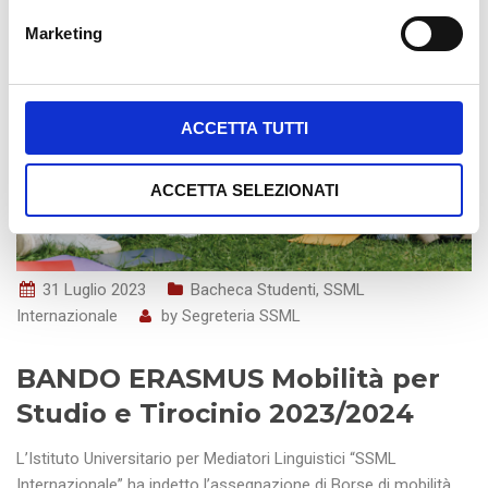
e
Marketing
d
e
l
c
ACCETTA TUTTI
o
n
ACCETTA SELEZIONATI
s
e
n
s
31 Luglio 2023
Bacheca Studenti
,
SSML
o
Internazionale
by
Segreteria SSML
BANDO ERASMUS Mobilità per
Studio e Tirocinio 2023/2024
L’Istituto Universitario per Mediatori Linguistici “SSML
Internazionale” ha indetto l’assegnazione di Borse di mobilità