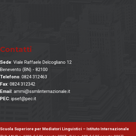
Contatti
Sede
: Viale Raffaele Delcogliano 12
Benevento (BN) - 82100
Telefono
: 0824 312463
Fax
: 0824 312342
Email
: ammi@ssmlinternazionale.it
PEC
: ipsef@pec.it
Scuola Superiore per Mediatori Linguistici – Istituto Internazionale