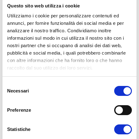
Questo sito web utilizza i cookie
Utilizziamo i cookie per personalizzare contenuti ed
annunci, per fornire funzionalità dei social media e per
analizzare il nostro traffico. Condividiamo inoltre
informazioni sul modo in cui utilizza il nostro sito con i
31 Luglio 2023
Bacheca Studenti
,
SSML
nostri partner che si occupano di analisi dei dati web,
Internazionale
by
Giuseppe Piscopo
pubblicità e social media, i quali potrebbero combinarle
con altre informazioni che ha fornito loro o che hanno
Bando di concorso per
raccolto dal suo utilizzo dei loro servizi.
MEDIATORI LINGUISTICI
S
Necessari
Il MAECI – Ministero degli Affari Esteri e della Cooperazione
e
Internazionale – ha indetto un Concorso per 300 unità di
l
personale non
…
e
Preferenze
z
i
READ MORE
o
Statistiche
n