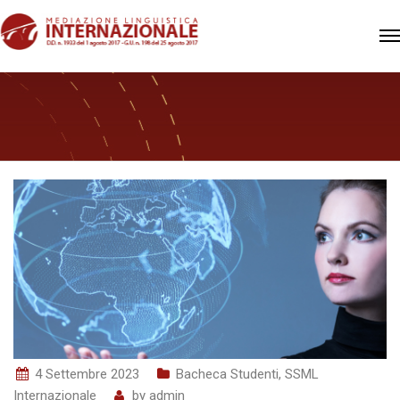
4 Settembre 2023
Bacheca Studenti
,
SSML
Internazionale
by
admin