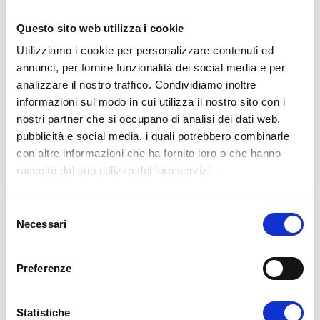
2027)
,
coordinato dalla Scuola Internazionale di Mediazione
Linguistica (SSML) di Benevento (Italia), si basa sugli obiettivi 4
Questo sito web utilizza i cookie
e 5 dell’ Agenda 2030 delle Nazioni Unite per lo Sviluppo
Utilizziamo i cookie per personalizzare contenuti ed
Sostenibile:
“Achieve Gender Equality and Empower Women
annunci, per fornire funzionalità dei social media e per
and Girls”.
analizzare il nostro traffico. Condividiamo inoltre
informazioni sul modo in cui utilizza il nostro sito con i
E’ una grande occasione per gli studenti universitari che
nostri partner che si occupano di analisi dei dati web,
avranno la possibilità di lavorare in gruppi misti provenienti da
pubblicità e social media, i quali potrebbero combinarle
tutte le Istituzioni partner coinvolte e sviluppare un
project
con altre informazioni che ha fornito loro o che hanno
work
incentrato sui corsi
BIP
.
raccolto dal suo utilizzo dei loro servizi.
SCOPRI COME PARTECIPARE
S
Necessari
e
l
e
PREVIOUS
NEXT
Preferenze
z
PREMIO PER LA
GIORNATA DELLA
i
TRADUZIONE
CREATIVITA’
o
Statistiche
INTERNAZIONALE
STUDENTESCA