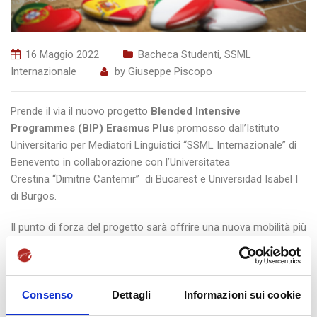
16 Maggio 2022
Bacheca Studenti
,
SSML
Internazionale
by
Giuseppe Piscopo
Prende il via il nuovo progetto
Blended Intensive
Programmes (BIP) Erasmus Plus
promosso dall’Istituto
Universitario per Mediatori Linguistici “SSML Internazionale” di
Benevento in collaborazione con l’Universitatea
Crestina “Dimitrie Cantemir” di Bucarest e Universidad Isabel I
di Burgos.
Il punto di forza del progetto sarà offrire una nuova mobilità più
flessibile per studenti e personale, realizzando uno scambio di
apprendimento online transnazionale e collaborativo e un
lavoro di squadra.
Consenso
Dettagli
Informazioni sui cookie
Il Blended Intensive Programmes (BIP
)
Erasmus+
(2021–