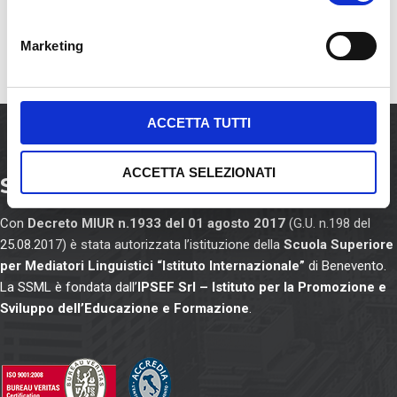
n
e
Marketing
d
e
l
c
ACCETTA TUTTI
o
n
ACCETTA SELEZIONATI
SSML Internazionale
s
e
Con
Decreto MIUR n.1933 del 01 agosto 2017
(G.U. n.198 del
n
25.08.2017) è stata autorizzata l’istituzione della
Scuola Superiore
s
per Mediatori Linguistici “Istituto Internazionale”
di Benevento.
o
La SSML è fondata dall’
IPSEF Srl – Istituto per la Promozione e
Sviluppo dell’Educazione e Formazione
.