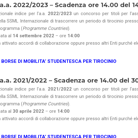
a.a. 2022/2023 –
Scadenza ore 14.00
del 1
ionale indice per l’a.a.
2022/2023
un concorso per titoli per l’a
 della SSML Internazionale di trascorrere un periodo di tirocinio press
 Programma (
Programme Countries
).
sata al
14 settembre 2022
– ore
14:00
 attivato accordi di collaborazione oppure presso altri Enti purché ele
I BORSE DI MOBILITA’ STUDENTESCA PER
TIROCINIO
a.a. 2021/2022 –
Scadenza ore 14.00
del
30
ionale indice per l’a.a.
2021/2022
un concorso per titoli per l’a
 della SSML Internazionale di trascorrere un periodo di tirocinio press
 Programma (
Programme Countries
).
sata al
30 aprile 2022
– ore
14:00
 attivato accordi di collaborazione oppure presso altri Enti purché ele
I BORSE DI MOBILITA’ STUDENTESCA PER
TIROCINIO