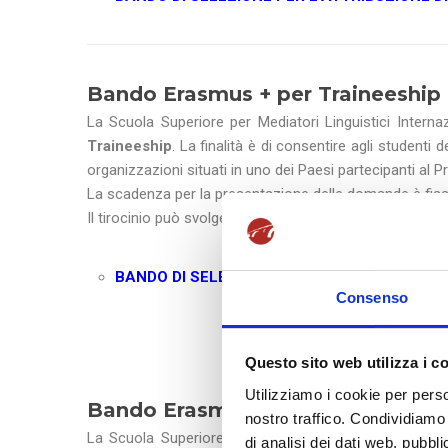
Bando Erasmus + per Traineeship 
La Scuola Superiore per Mediatori Linguistici Internaz
Traineeship
. La finalità è di consentire agli studenti
organizzazioni situati in uno dei Paesi partecipanti al
La scadenza per la presentazione delle domande è fis
Il tirocinio può svolgersi presso Enti con cui la SSML ha
BANDO DI SELEZIONE PER L’ATTRIBUZIONE D
Consenso
Questo sito web utilizza i c
Utilizziamo i cookie per perso
Bando Erasmus + per Traineeship 
nostro traffico. Condividiamo 
La Scuola Superiore per Mediatori Linguistici Internaz
di analisi dei dati web, pubbl