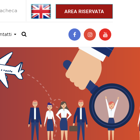
acheca
_
AREA RISERVATA
ntatti