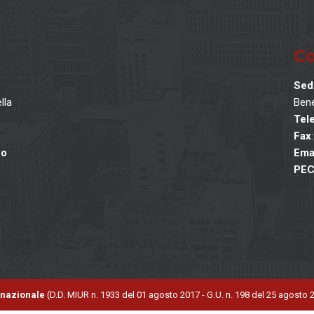
Co
Sed
lla
Bene
Tel
Fax
po
Ema
PE
ernazionale
(D.D. MIUR n. 1933 del 01 agosto 2017 - G.U. n. 198 del 25 agosto 