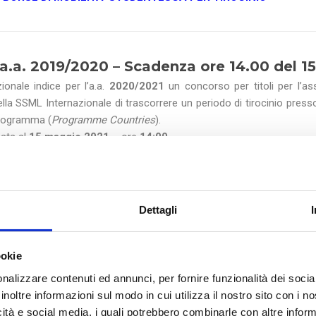
a.a. 2019/2020 –
Scadenza ore 14.00
del
1
ionale indice per l’a.a.
2020/2021
un concorso per titoli per l’a
 della SSML Internazionale di trascorrere un periodo di tirocinio press
 Programma (
Programme Countries
).
sata al
15 maggio 2021
– ore
14:00
 attivato accordi di collaborazione oppure presso altri Enti purché ele
I BORSE DI MOBILITA’ STUDENTESCA PER
TIROCINIO
Dettagli
ARCHIVIO
ookie
nalizzare contenuti ed annunci, per fornire funzionalità dei socia
a.a. 2019/2020 –
Scadenza ore 12.00
del
1
inoltre informazioni sul modo in cui utilizza il nostro sito con i 
ionale indice per l’a.a.
2019/2020
un concorso per titoli per l’a
icità e social media, i quali potrebbero combinarle con altre inform