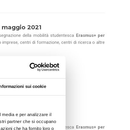
5 maggio 2021
ssegnazione della mobilità studentesca
Erasmus+ per
o imprese, centri di formazione, centri di ricerca o altre
ggibili per Traineeship.
Informazioni sui cookie
l media e per analizzare il
0 Dicembre 2019
nostri partner che si occupano
ssegnazione della mobilità studentesca
Erasmus+ per
azioni che ha fornito loro o