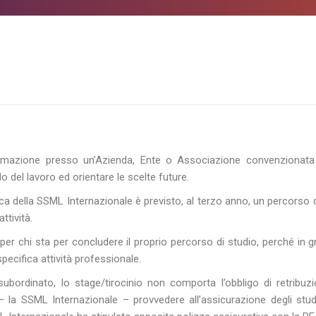
rmazione presso un’Azienda, Ente o Associazione convenzionata ch
 del lavoro ed orientare le scelte future.
ca della SSML Internazionale è previsto, al terzo anno, un percorso 
ttività.
a
per chi sta per concludere il proprio percorso di studio, perché in 
specifica attività professionale.
bordinato, lo stage/tirocinio non comporta l’obbligo di retribuzi
la SSML Internazionale – provvedere all’assicurazione degli student