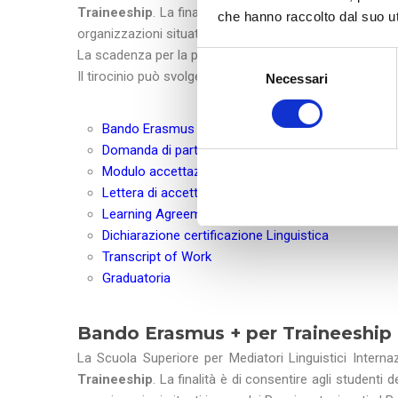
Traineeship
. La finalità è di consentire agli studenti
che hanno raccolto dal suo uti
organizzazioni situati in uno dei Paesi partecipanti al
La scadenza per la presentazione delle domande è fis
S
Il tirocinio può svolgersi presso Enti con cui la SSML ha
Necessari
e
l
e
Bando Erasmus
Traineeship
z
Domanda di partecipazione
i
Modulo accettazione Borsa Erasmus
o
Lettera di accettazione Traineeship
n
Learning Agreement for Traineeship
e
Dichiarazione certificazione Linguistica
d
Transcript of Work
e
Graduatoria
l
c
Bando Erasmus + per Traineeship 
o
n
La Scuola Superiore per Mediatori Linguistici Internaz
s
Traineeship
. La finalità è di consentire agli studenti