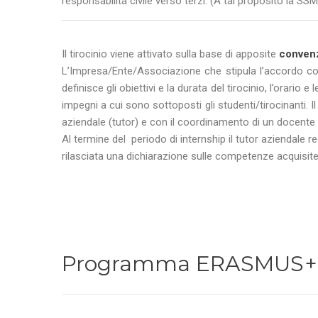
responsabilità civile verso terzi. (A tal proposito la 
Il tirocinio viene attivato sulla base di apposite
conven
L’Impresa/Ente/Associazione che stipula l’accordo c
definisce gli obiettivi e la durata del tirocinio, l’orario 
impegni a cui sono sottoposti gli studenti/tirocinanti. I
aziendale (tutor) e con il coordinamento di un docente
Al termine del periodo di internship il tutor aziendale r
rilasciata una dichiarazione sulle competenze acquisite, 
Programma ERASMUS+ p