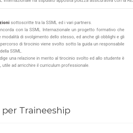
SSML Internazionale ha stipulato apposita polizza assicurativa con l
zioni
sottoscritte tra la SSML ed i vari partners.
oncorda con la SSML Internazionale un progetto formativo che
e le modalità di svolgimento dello stesso, ed anche gli obblighi e gli
l percorso di tirocinio viene svolto sotto la guida un responsabile
 della SSML.
edige una relazione in merito al tirocinio svolto ed allo studente è
utile ad arricchire il curriculum professionale.
er Traineeship