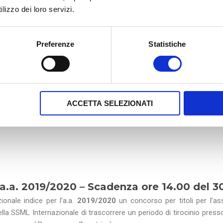
 della SSML Internazionale di trascorrere un periodo di tirocinio press
lizzo dei loro servizi.
 Programma (
Programme Countries
).
sata al
10 Dicembre 2019
– ore
12:00
 attivato accordi di collaborazione oppure presso altri Enti purché ele
Preferenze
Statistiche
ACCETTA SELEZIONATI
a.a. 2019/2020 –
Scadenza ore 14.00
del
3
ionale indice per l’a.a.
2019/2020
un concorso per titoli per l’a
 della SSML Internazionale di trascorrere un periodo di tirocinio press