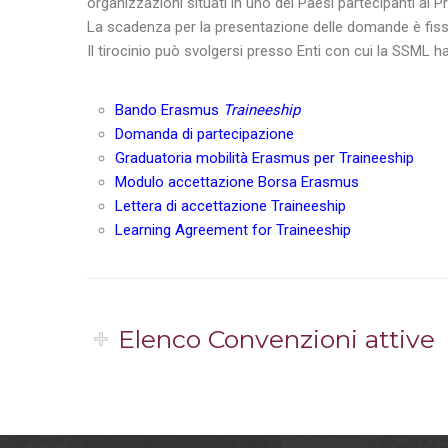
e
organizzazioni situati in uno dei Paesi partecipanti al
n
La scadenza per la presentazione delle domande è fis
s
Il tirocinio può svolgersi presso Enti con cui la SSML ha
o
Bando Erasmus
Traineeship
Domanda di partecipazione
Graduatoria mobilità Erasmus per Traineeship
Modulo accettazione Borsa Erasmus
Lettera di accettazione Traineeship
Learning Agreement for Traineeship
Elenco Convenzioni attive