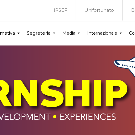
IPSEF
Unifortunato
B
rmativa
Segreteria
Media
Internazionale
Co