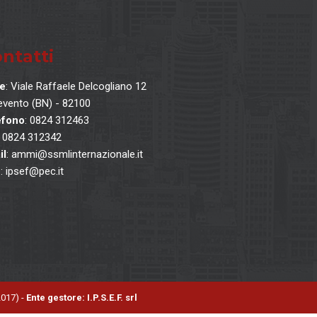
ntatti
e
: Viale Raffaele Delcogliano 12
vento (BN) - 82100
efono
: 0824 312463
: 0824 312342
il
: ammi@ssmlinternazionale.it
C
: ipsef@pec.it
2017) -
Ente gestore: I.P.S.E.F. srl