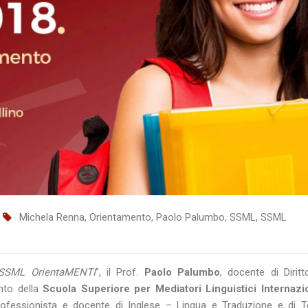
Michela Renna
,
Orientamento
,
Paolo Palumbo
,
SSML
,
SSML
SSML OrientaMENTI
”, il Prof.
Paolo Palumbo
, docente di Dirit
nto della
Scuola Superiore per Mediatori Linguistici Internazi
professionista e docente di Inglese – Lingua e Traduzione e di Te