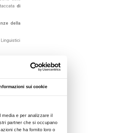
staccata
di
enze della
Linguistici
uristico
e
on Decreto
a triennale
Informazioni sui cookie
L12).
pagnolo
e
l media e per analizzare il
con elevata
nostri partner che si occupano
li, enti di
azioni che ha fornito loro o
smo.