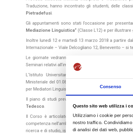
Traduzione, hanno incontrato gli studenti, delle class
Pietradefusi
.
Gli appuntamenti sono stati l’occasione per presentar
Mediazione Linguistica”
(Classe L12) e per illustrare 
Inoltre lunedì 12 e martedì 13 marzo 2018 a partire dal
Internazionale – Viale Delcogliano 12, Benevento – si t
Le giornate vedranno proporre dei Workshop tematici a
Seminari relativi all’importanza ed alle prospettive dell
L’Istituto Universitario “
Scuola Superiore per Medi
Ministeriale del 01.08.2017 – G.U. n. 198 del 25.08.2017
Consenso
per Mediatori Linguistici, equipollente a tutti gli effett
Il piano di studi prevede due lingue obbligatorie:
Ingl
Questo sito web utilizza i c
Tedesco
.
Utilizziamo i cookie per perso
Il Corso è articolato in due distinti indirizzi: Econ
nostro traffico. Condividiamo 
competenza nell’ambito delle comunicazioni internazional
di analisi dei dati web, pubbl
ricerca e di studio, istituzioni ed enti non governativi, 