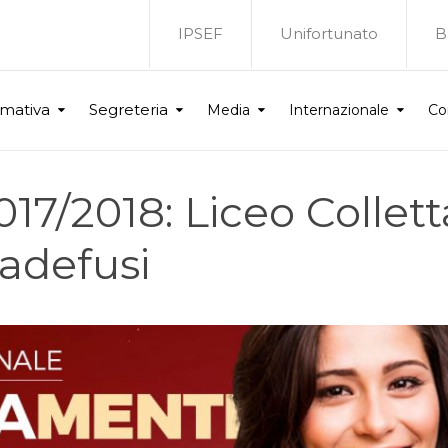
IPSEF
Unifortunato
B
rmativa
Segreteria
Media
Internazionale
Co
7/2018: Liceo Collett
radefusi