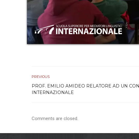
n
s
o
PREVIOUS
PROF. EMILIO AMIDEO RELATORE AD UN C
INTERNAZIONALE
Comments are closed.