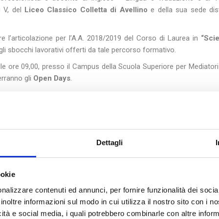
i V, del
Liceo Classico Colletta di Avellino
e della sua sede di
e l’articolazione per l’A.A. 2018/2019 del Corso di Laurea in
“Sci
gli sbocchi lavorativi offerti da tale percorso formativo.
le ore 09,00, presso il Campus della Scuola Superiore per Mediatori 
erranno gli
Open Days
.
ttinenti ai diversi indirizzi di studio:
Economico-Giuridico
e
T
a Mediazione Linguistica.
atori Linguistici – Istituto Internazionale
” (autorizzato c
) ha attivato dall’A.A. 2017/2018 un Corso di Studi Superiori di durat
Dettagli
i alla Laurea Triennale in “Scienze della Mediazione Linguistica”(Classe 
ese
e
Francese
ed una terza lingua, come materia a scelta, tra
S
ookie
nalizzare contenuti ed annunci, per fornire funzionalità dei socia
omico-Giuridico e Turistico e mira a formare figure professionali 
inoltre informazioni sul modo in cui utilizza il nostro sito con i 
i presso amministrazioni pubbliche o private, istituzioni internaziona
icità e social media, i quali potrebbero combinarle con altre inform
imprese nazionali ed internazionali, settori dell’informazione e del turi