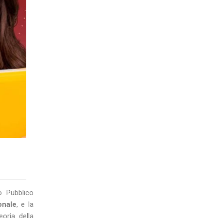
to Pubblico
onale
, e la
oria della