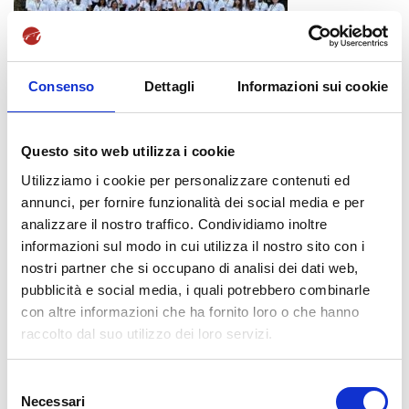
Consenso
Dettagli
Informazioni sui cookie
ANNACHIARA
PEGNO
e
SIMONE DI FRANCO
, studenti dell’
Questo sito web utilizza i cookie
Istituto Universitario per Mediatori Linguistici “
SSML
Internazionale
”di Benevento iscritti al terzo anno del corso di
Utilizziamo i cookie per personalizzare contenuti ed
laurea
,
che partecipano al progetto “Iacocca Global Village
annunci, per fornire funzionalità dei social media e per
2023” presso la Lehigh University in Bethlehem, Pennsylvania
analizzare il nostro traffico. Condividiamo inoltre
(USA)
informazioni sul modo in cui utilizza il nostro sito con i
nostri partner che si occupano di analisi dei dati web,
pubblicità e social media, i quali potrebbero combinarle
con altre informazioni che ha fornito loro o che hanno
raccolto dal suo utilizzo dei loro servizi.
S
Necessari
e