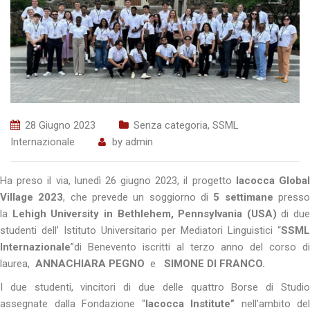
28 Giugno 2023
Senza categoria
,
SSML
Internazionale
by
admin
Ha preso il via, lunedì 26 giugno 2023, il progetto
Iacocca Globa
Village 2023
, che prevede un soggiorno di
5 settimane
press
la
Lehigh University in Bethlehem, Pennsylvania (USA)
di due
studenti dell’ Istituto Universitario per Mediatori Linguistici “
SSML
Internazionale
”di Benevento iscritti al terzo anno del corso di
laurea,
ANNACHIARA
PEGNO
e
SIMONE DI FRANCO.
I due studenti, vincitori di due delle quattro Borse di Studio
assegnate dalla Fondazione “
Iacocca Institute”
nell’ambito del