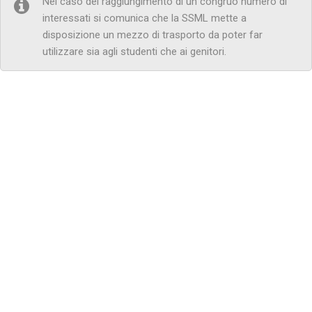
Nel caso del raggiungimento di un congruo numero di
interessati si comunica che la SSML mette a
disposizione un mezzo di trasporto da poter far
utilizzare sia agli studenti che ai genitori.
SSML Internazionale
Con
Decreto MIUR n.1933 del 01 agosto 2017
(G.U. n.198 del
25.08.2017) è stata autorizzata l’istituzione della
Scuola Superiore
per Mediatori Linguistici “Istituto Internazionale”
di Benevento.
La SSML è fondata dall’
IPSEF Srl – Istituto per la Promozione e
Sviluppo dell’Educazione e Formazione
.