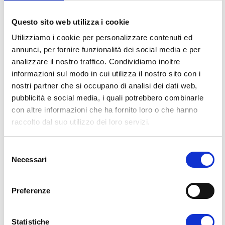
Martedì 17 Luglio | dalle ore 16.00
Questo sito web utilizza i cookie
INCONTRO CON I DOCENTI DELLA SSML
Utilizziamo i cookie per personalizzare contenuti ed
annunci, per fornire funzionalità dei social media e per
Conoscerai il
Corpo Docente
dalla Scuola Superiore per
analizzare il nostro traffico. Condividiamo inoltre
Mediatori Linguistici Internazionale. Un
team di Docenti
informazioni sul modo in cui utilizza il nostro sito con i
Universitari
,
sempre a disposizione
dei propri studenti.
nostri partner che si occupano di analisi dei dati web,
pubblicità e social media, i quali potrebbero combinarle
con altre informazioni che ha fornito loro o che hanno
raccolto dal suo utilizzo dei loro servizi.
Martedì 17 Luglio | dalle ore 16.00
S
PRESENTAZIONE DEL DIARIO DELLE ATTIVITÀ
Necessari
e
l
Nel corso dell’Evento sarà presentato il
Diario delle attività
e
Preferenze
svolte durante l’
Anno Accademico 2017/2018
, riservando
z
anche delle anticipazioni per il
prossimo Anno Accademico
.
i
o
Statistiche