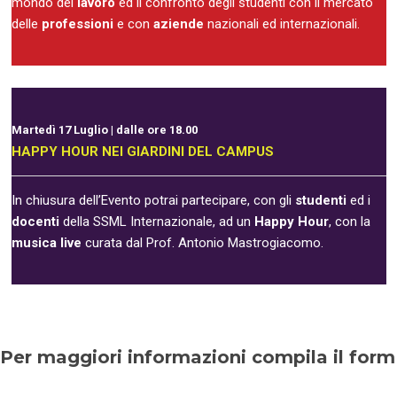
mondo del
lavoro
ed il confronto degli studenti con il mercato
delle
professioni
e con
aziende
nazionali ed internazionali.
Martedì 17 Luglio | dalle ore 18.00
HAPPY HOUR NEI GIARDINI DEL CAMPUS
In chiusura dell’Evento potrai partecipare, con gli
studenti
ed i
docenti
della SSML Internazionale, ad un
Happy Hour
, con la
musica live
curata dal Prof. Antonio Mastrogiacomo.
Per maggiori informazioni compila il form